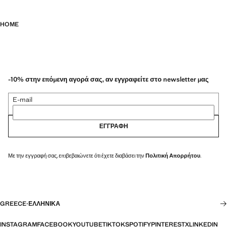
HOME
-10% στην επόμενη αγορά σας, αν εγγραφείτε στο newsletter μας
E-mail
ΕΓΓΡΑΦΉ
Με την εγγραφή σας, επιβεβαιώνετε ότι έχετε διαβάσει την
Πολιτική Απορρήτου
.
GREECE
·
ΕΛΛΗΝΙΚΆ
INSTAGRAM
FACEBOOK
YOUTUBE
TIKTOK
SPOTIFY
PINTEREST
X
LINKEDIN