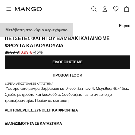
Διάλεξε χρώμα
Εκρού
Μετάβαση στο κύριο περιεχόμενο
4 PACK
ΠΕΤΣΈΤΕΣ ΦΑΓΗΤΟΎ ΒΑΜΒΆΚΙ ΚΑΙ ΛΙΝΌ ΜΕ
ΦΡΟΎΤΑ ΚΑΙ ΛΟΥΛΟΎΔΙΑ
29,99 €
16,99 €
-43%
Αρχική τιμή με διαγραφή [29,99 € ]
Ισχύουσα τιμή [16,99 € ]
ΕΙΔΟΠΟΙΉΣΤΕ ΜΕ
ΠΡΟΒΟΛΉ LOOK
ΔΩΡΕΆΝ ΑΠΟΣΤΟΛΉ ΣΕ ΚΑΤΆΣΤΗΜΑ
Ύφασμα από μείγμα βαμβακιού και λινού. Σετ των 4. Μέγεθος: 45x45εκ.
Σχέδιο με φρούτα και λουλούδια. Συνδυάζεται με το αντίστοιχο
τραπεζομάντηλο. Προϊόν σε έκπτωση
ΛΕΠΤΟΜΈΡΕΙΕΣ, ΣΎΝΘΕΣΗ ΚΑΙ ΦΡΟΝΤΊΔΑ
ΔΙΑΘΕΣΙΜΌΤΗΤΑ ΣΕ ΚΑΤΆΣΤΗΜΑ