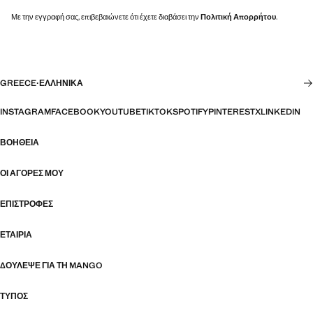
Με την εγγραφή σας, επιβεβαιώνετε ότι έχετε διαβάσει την
Πολιτική Απορρήτου
.
GREECE
·
ΕΛΛΗΝΙΚΆ
INSTAGRAM
FACEBOOK
YOUTUBE
TIKTOK
SPOTIFY
PINTEREST
X
LINKEDIN
ΒΟΉΘΕΙΑ
ΟΙ ΑΓΟΡΈΣ ΜΟΥ
ΕΠΙΣΤΡΟΦΈΣ
ΕΤΑΙΡΊΑ
ΔΟΎΛΕΨΕ ΓΙΑ ΤΗ MANGO
ΤΎΠΟΣ