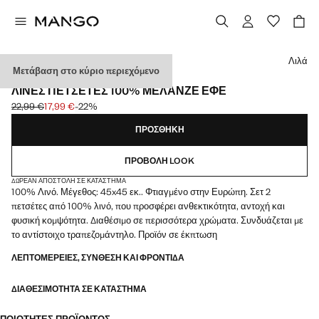
Διάλεξε χρώμα
Λιλά
Μετάβαση στο κύριο περιεχόμενο
MADE IN EUROPE / 2 PACK
ΛΙΝΈΣ ΠΕΤΣΈΤΕΣ 100% ΜΕΛΑΝΖΈ ΕΦΈ
22,99 €
17,99 €
-22%
Αρχική τιμή με διαγραφή [22,99 € ]
Ισχύουσα τιμή [17,99 € ]
ΠΡΟΣΘΉΚΗ
ΠΡΟΒΟΛΉ LOOK
ΔΩΡΕΆΝ ΑΠΟΣΤΟΛΉ ΣΕ ΚΑΤΆΣΤΗΜΑ
100% Λινό. Μέγεθος: 45x45 εκ.. Φτιαγμένο στην Ευρώπη. Σετ 2
πετσέτες από 100% λινό, που προσφέρει ανθεκτικότητα, αντοχή και
φυσική κομψότητα. Διαθέσιμο σε περισσότερα χρώματα. Συνδυάζεται με
το αντίστοιχο τραπεζομάντηλο. Προϊόν σε έκπτωση
ΛΕΠΤΟΜΈΡΕΙΕΣ, ΣΎΝΘΕΣΗ ΚΑΙ ΦΡΟΝΤΊΔΑ
ΔΙΑΘΕΣΙΜΌΤΗΤΑ ΣΕ ΚΑΤΆΣΤΗΜΑ