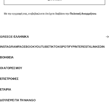
Με την εγγραφή σας, επιβεβαιώνετε ότι έχετε διαβάσει την
Πολιτική Απορρήτου
.
GREECE
·
ΕΛΛΗΝΙΚΆ
INSTAGRAM
FACEBOOK
YOUTUBE
TIKTOK
SPOTIFY
PINTEREST
X
LINKEDIN
ΒΟΉΘΕΙΑ
ΟΙ ΑΓΟΡΈΣ ΜΟΥ
ΕΠΙΣΤΡΟΦΈΣ
ΕΤΑΙΡΊΑ
ΔΟΎΛΕΨΕ ΓΙΑ ΤΗ MANGO