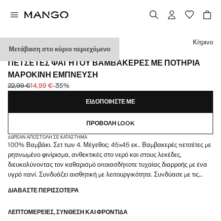
Διάλεξε χρώμα
Κίτρινο
Μετάβαση στο κύριο περιεχόμενο
MADE IN SPAIN / 4 PACK
ΠΕΤΣΈΤΕΣ ΦΑΓΗΤΟΎ ΒΑΜΒΑΚΕΡΈΣ ΜΕ ΠΟΤΉΡΙΑ
ΜΑΡΟΚΙΝΉ ΈΜΠΝΕΥΣΗ
22,99 €
14,99 €
-35%
Αρχική τιμή με διαγραφή [22,99 € ]
Ισχύουσα τιμή [14,99 € ]
ΕΙΔΟΠΟΙΉΣΤΕ ΜΕ
ΠΡΟΒΟΛΉ LOOK
ΔΩΡΕΆΝ ΑΠΟΣΤΟΛΉ ΣΕ ΚΑΤΆΣΤΗΜΑ
100% Βαμβάκι. Σετ των 4. Μέγεθος: 45x45 εκ.. Βαμβακερές πετσέτες με
ρητινωμένο φινίρισμα, ανθεκτικές στο νερό και στους λεκέδες,
διευκολύνοντας τον καθαρισμό οποιασδήποτε τυχαίας διαρροής με ένα
υγρό πανί. Συνδυάζει αισθητική με λειτουργικότητα. Συνδύασε με τις
ασορτί πετσέτες φαγητού. Διαθέσιμο σε περισσότερα μεγέθη.
ΔΙΑΒΆΣΤΕ ΠΕΡΙΣΣΌΤΕΡΑ
Κατασκευασμένο στην Ισπανία. Προϊόν σε έκπτωση
ΛΕΠΤΟΜΈΡΕΙΕΣ, ΣΎΝΘΕΣΗ ΚΑΙ ΦΡΟΝΤΊΔΑ