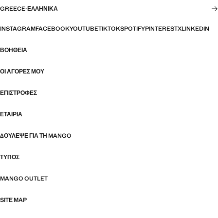
GREECE
·
ΕΛΛΗΝΙΚΆ
INSTAGRAM
FACEBOOK
YOUTUBE
TIKTOK
SPOTIFY
PINTEREST
X
LINKEDIN
ΒΟΉΘΕΙΑ
ΟΙ ΑΓΟΡΈΣ ΜΟΥ
ΕΠΙΣΤΡΟΦΈΣ
ΕΤΑΙΡΊΑ
ΔΟΎΛΕΨΕ ΓΙΑ ΤΗ MANGO
ΤΎΠΟΣ
MANGO OUTLET
SITE MAP