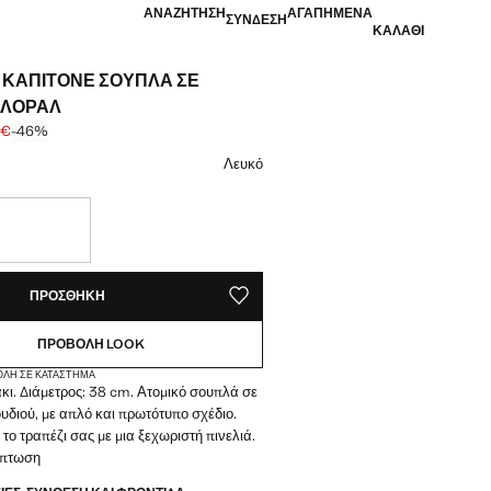
ΑΝΑΖΉΤΗΣΗ
ΑΓΑΠΗΜΈΝΑ
ΣΎΝΔΕΣΗ
ΚΑΛΆΘΙ
 ΚΑΠΙΤΟΝΈ ΣΟΥΠΛΆ ΣΕ
ΦΛΟΡΆΛ
 €
-46%
με διαγραφή [12,99 € ]
ή [6,99 € ]
μα
Λευκό
ΆΧΙΑ!
Ο. ΤΟ ΘΈΛΩ!
ΠΡΟΣΘΉΚΗ
ΑΠΟΘΉΚΕΥΣΗ ΩΣ ΑΓΑΠΗΜΈΝΟ
ΠΡΟΒΟΛΉ LOOK
ΟΛΉ ΣΕ ΚΑΤΆΣΤΗΜΑ
ι. Διάμετρος: 38 cm. Ατομικό σουπλά σε
υδιού, με απλό και πρωτότυπο σχέδιο.
το τραπέζι σας με μια ξεχωριστή πινελιά.
κπτωση