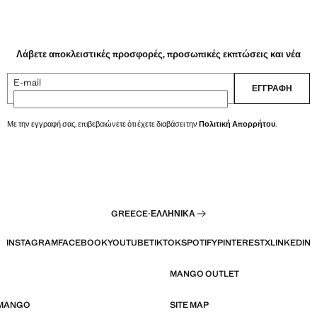
Λάβετε αποκλειστικές προσφορές, προσωπικές εκπτώσεις και νέα
E-mail
ΕΓΓΡΑΦΉ
Με την εγγραφή σας, επιβεβαιώνετε ότι έχετε διαβάσει την
Πολιτική Απορρήτου
.
GREECE
·
ΕΛΛΗΝΙΚΆ
INSTAGRAM
FACEBOOK
YOUTUBE
TIKTOK
SPOTIFY
PINTEREST
X
LINKEDIN
MANGO OUTLET
 MANGO
SITE MAP