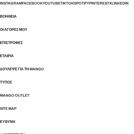
INSTAGRAM
FACEBOOK
YOUTUBE
TIKTOK
SPOTIFY
PINTEREST
X
LINKEDIN
ΒΟΉΘΕΙΑ
ΟΙ ΑΓΟΡΈΣ ΜΟΥ
ΕΠΙΣΤΡΟΦΈΣ
ΕΤΑΙΡΊΑ
ΔΟΎΛΕΨΕ ΓΙΑ ΤΗ MANGO
ΤΎΠΟΣ
MANGO OUTLET
SITE MAP
ΕΥΘΥΝΗ