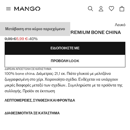
Διάλεξε χρώμα
Λευκό
Μετάβαση στο κύριο περιεχόμενο
ΠΙΆΤΟ ΓΛΥΚΟΎ ΜΕΛΙΤΖΆΝΑ PREMIUM BONE CHINA
9,99 €
5,99 €
-40%
Αρχική τιμή με διαγραφή [9,99 € ]
Ισχύουσα τιμή [5,99 € ]
ΕΙΔΟΠΟΙΉΣΤΕ ΜΕ
ΠΡΟΒΟΛΉ LOOK
ΔΩΡΕΆΝ ΑΠΟΣΤΟΛΉ ΣΕ ΚΑΤΆΣΤΗΜΑ
100% bone china. Διάμετρος: 21,1 εκ. Πιάτο γλυκού με μελιτζάνα
ζωγραφισμένη στο χέρι. Χειροποίητο σχέδιο. Ενδέχεται να υπάρχουν
μικρές διαφορές μεταξύ των σχεδίων.. Συμπληρώστε με τα προϊόντα της
συλλογής. Προϊόν σε έκπτωση
ΛΕΠΤΟΜΈΡΕΙΕΣ, ΣΎΝΘΕΣΗ ΚΑΙ ΦΡΟΝΤΊΔΑ
ΔΙΑΘΕΣΙΜΌΤΗΤΑ ΣΕ ΚΑΤΆΣΤΗΜΑ