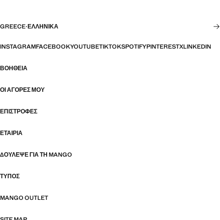
GREECE
·
ΕΛΛΗΝΙΚΆ
INSTAGRAM
FACEBOOK
YOUTUBE
TIKTOK
SPOTIFY
PINTEREST
X
LINKEDIN
ΒΟΉΘΕΙΑ
ΟΙ ΑΓΟΡΈΣ ΜΟΥ
ΕΠΙΣΤΡΟΦΈΣ
ΕΤΑΙΡΊΑ
ΔΟΎΛΕΨΕ ΓΙΑ ΤΗ MANGO
ΤΎΠΟΣ
MANGO OUTLET
SITE MAP