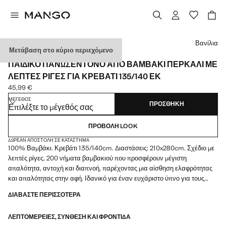
Διάλεξε χρώμα
Βανίλια
Μετάβαση στο κύριο περιεχόμενο
PERCALE COTTON
ΠΑΙΔΙΚΌ ΠΑΝΩΣΈΝΤΟΝΟ ΑΠΌ ΒΑΜΒΆΚΙ ΠΕΡΚΆΛΙ ΜΕ
ΛΕΠΤΈΣ ΡΊΓΕΣ ΓΙΑ ΚΡΕΒΆΤΙ 135/140 ΕΚ
45,99 €
Ισχύουσα τιμή [45,99 € ]
ΜΈΓΕΘΟΣ
ΠΡΟΣΘΉΚΗ
Επιλέξτε το μέγεθός σας
ΠΡΟΒΟΛΉ LOOK
ΔΩΡΕΆΝ ΑΠΟΣΤΟΛΉ ΣΕ ΚΑΤΆΣΤΗΜΑ
100% Βαμβάκι. Κρεβάτι 135/140cm. Διαστάσεις: 210x280cm. Σχέδιο με
λεπτές ρίγες. 200 νήματα βαμβακιού που προσφέρουν μέγιστη
απαλότητα, αντοχή και διαπνοή, παρέχοντας μια αίσθηση ελαφρότητας
και απαλότητας στην αφή. Ιδανικό για έναν ευχάριστο ύπνο για τους
μικρούς του σπιτιού. Συνδυάζεται με περισσότερα προϊόντα της συλλογής
ΔΙΑΒΆΣΤΕ ΠΕΡΙΣΣΌΤΕΡΑ
ΛΕΠΤΟΜΈΡΕΙΕΣ, ΣΎΝΘΕΣΗ ΚΑΙ ΦΡΟΝΤΊΔΑ