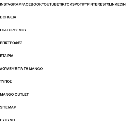
INSTAGRAM
FACEBOOK
YOUTUBE
TIKTOK
SPOTIFY
PINTEREST
X
LINKEDIN
ΒΟΉΘΕΙΑ
ΟΙ ΑΓΟΡΈΣ ΜΟΥ
ΕΠΙΣΤΡΟΦΈΣ
ΕΤΑΙΡΊΑ
ΔΟΎΛΕΨΕ ΓΙΑ ΤΗ MANGO
ΤΎΠΟΣ
MANGO OUTLET
SITE MAP
ΕΥΘΥΝΗ