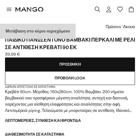
Διάλεξε χρώμα
Πράσινο ´Ακουα
Μετάβαση στο κύριο περιεχόμενο
PERCALE COTTON / MADE IN PORTUGAL
ΠΑΙΔΙΚΌ ΠΑΝΩΣΈΝΤΟΝΟ ΒΑΜΒΆΚΙ ΠΕΡΚΆΛΙ ΜΕ ΡΈΛΙ
ΣΕ ΑΝΤΊΘΕΣΗ ΚΡΕΒΆΤΙ 90 ΕΚ
39,99 €
Ισχύουσα τιμή [39,99 € ]
ΠΡΟΣΘΉΚΗ
ΠΡΟΒΟΛΉ LOOK
ΔΩΡΕΆΝ ΑΠΟΣΤΟΛΉ ΣΕ ΚΑΤΆΣΤΗΜΑ
Κρεβάτι 90cm. Μέγεθος: 160x280cm. 100% Βαμβάκι. 200 νήματα
βαμβακιού που προσφέρουν μέγιστη απαλότητα, αντοχή και διαπνοή,
παρέχοντας μια αίσθηση ελαφρότητας και απαλότητας στην αφή.
Λεπτομέρεια piping. Τελειώματα με μπορντούρες σε αντίθεση. Ιδανικό
για έναν ευχάριστο ύπνο για τους μικρούς του σπιτιού. Συνδυάζεται με
ΛΕΠΤΟΜΈΡΕΙΕΣ, ΣΎΝΘΕΣΗ ΚΑΙ ΦΡΟΝΤΊΔΑ
περισσότερα προϊόντα της συλλογής. Διαθέσιμο σε διάφορα χρώματα
ΔΙΑΘΕΣΙΜΌΤΗΤΑ ΣΕ ΚΑΤΆΣΤΗΜΑ