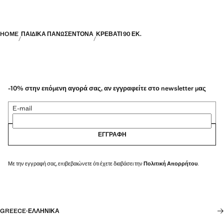
HOME
ΠΑΙΔΙΚΆ ΠΑΝΩΣΈΝΤΟΝΑ
ΚΡΕΒΆΤΙ 90 ΕΚ.
-10% στην επόμενη αγορά σας, αν εγγραφείτε στο newsletter μας
E-mail
ΕΓΓΡΑΦΉ
Με την εγγραφή σας, επιβεβαιώνετε ότι έχετε διαβάσει την
Πολιτική Απορρήτου
.
GREECE
·
ΕΛΛΗΝΙΚΆ