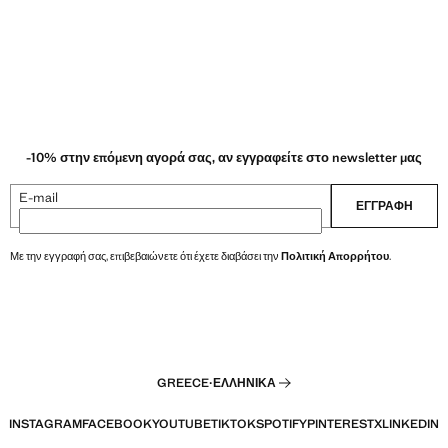
-10% στην επόμενη αγορά σας, αν εγγραφείτε στο newsletter μας
E-mail
ΕΓΓΡΑΦΉ
Με την εγγραφή σας, επιβεβαιώνετε ότι έχετε διαβάσει την
Πολιτική Απορρήτου
.
GREECE
·
ΕΛΛΗΝΙΚΆ
INSTAGRAM
FACEBOOK
YOUTUBE
TIKTOK
SPOTIFY
PINTEREST
X
LINKEDIN