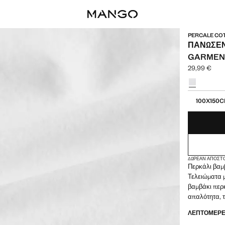
PERCALE COT
ΠΑΝΩΣΈΝ
GARMEN
29,99 €
Ισχύουσα τιμ
Διάλεξε χρώ
Επιλέξτε το 
100X150
ΔΩΡΕΆΝ ΑΠΟΣΤ
Περκάλι βαμ
Τελειώματα 
βαμβάκι περ
απαλότητα, τ
φιλικές προς
ΛΕΠΤΟΜΈΡΕΙ
μεγέθη. Συμ