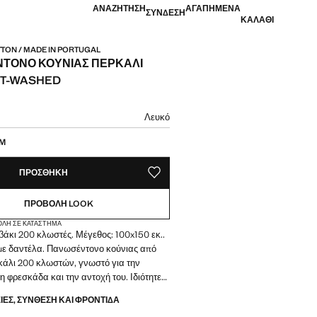
ΑΝΑΖΉΤΗΣΗ
ΑΓΑΠΗΜΈΝΑ
ΣΎΝΔΕΣΗ
ΚΑΛΆΘΙ
TON / MADE IN PORTUGAL
ΤΟΝΟ ΚΟΎΝΙΑΣ ΠΕΡΚΆΛΙ
T-WASHED
ή [29,99 € ]
μα
Λευκό
μέγεθός σας
CM
ΠΡΟΣΘΉΚΗ
ΑΠΟΘΉΚΕΥΣΗ ΩΣ ΑΓΑΠΗΜΈΝΟ
ΠΡΟΒΟΛΉ LOOK
ΟΛΉ ΣΕ ΚΑΤΆΣΤΗΜΑ
βάκι 200 κλωστές. Μέγεθος: 100x150 εκ..
με δαντέλα. Πανωσέντονο κούνιας από
κάλι 200 κλωστών, γνωστό για την
η φρεσκάδα και την αντοχή του. Ιδιότητες
 τα παιδιά. Διαθέσιμο σε περισσότερα
ΕΣ, ΣΎΝΘΕΣΗ ΚΑΙ ΦΡΟΝΤΊΔΑ
πληρώστε με τα προϊόντα της συλλογής