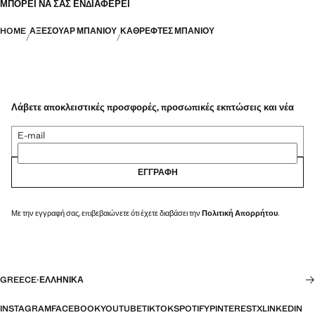
ΜΠΟΡΕΊ ΝΑ ΣΑΣ ΕΝΔΙΑΦΈΡΕΙ
HOME
ΑΞΕΣΟΥΆΡ ΜΠΆΝΙΟΥ
ΚΑΘΡΈΦΤΕΣ ΜΠΆΝΙΟΥ
Λάβετε αποκλειστικές προσφορές, προσωπικές εκπτώσεις και νέα
E-mail
ΕΓΓΡΑΦΉ
Με την εγγραφή σας, επιβεβαιώνετε ότι έχετε διαβάσει την
Πολιτική Απορρήτου
.
GREECE
·
ΕΛΛΗΝΙΚΆ
INSTAGRAM
FACEBOOK
YOUTUBE
TIKTOK
SPOTIFY
PINTEREST
X
LINKEDIN