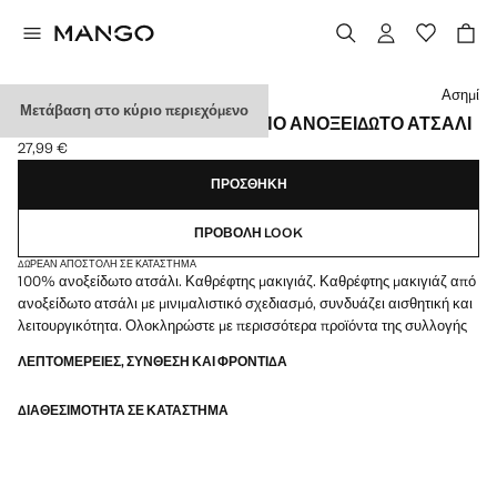
Διάλεξε χρώμα
Ασημί
Μετάβαση στο κύριο περιεχόμενο
ΚΑΘΡΈΦΤΗΣ ΤΟΥΑΛΈΤΑΣ ΑΠΌ ΑΝΟΞΕΊΔΩΤΟ ΑΤΣΆΛΙ
27,99 €
Ισχύουσα τιμή [27,99 € ]
ΠΡΟΣΘΉΚΗ
ΠΡΟΒΟΛΉ LOOK
ΔΩΡΕΆΝ ΑΠΟΣΤΟΛΉ ΣΕ ΚΑΤΆΣΤΗΜΑ
100% ανοξείδωτο ατσάλι. Καθρέφτης μακιγιάζ. Καθρέφτης μακιγιάζ από
ανοξείδωτο ατσάλι με μινιμαλιστικό σχεδιασμό, συνδυάζει αισθητική και
λειτουργικότητα. Ολοκληρώστε με περισσότερα προϊόντα της συλλογής
ΛΕΠΤΟΜΈΡΕΙΕΣ, ΣΎΝΘΕΣΗ ΚΑΙ ΦΡΟΝΤΊΔΑ
ΔΙΑΘΕΣΙΜΌΤΗΤΑ ΣΕ ΚΑΤΆΣΤΗΜΑ