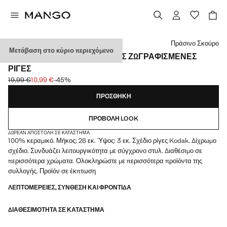
Διάλεξε χρώμα
Πράσινο Σκούρο
Μετάβαση στο κύριο περιεχόμενο
ΔΊΣΚΟΣ ΜΠΆΝΙΟΥ ΚΕΡΑΜΙΚΌΣ ΖΩΓΡΑΦΙΣΜΈΝΕΣ
ΡΊΓΕΣ
19,99 €
10,99 €
-45%
Αρχική τιμή με διαγραφή [19,99 € ]
Ισχύουσα τιμή [10,99 € ]
ΠΡΟΣΘΉΚΗ
ΠΡΟΒΟΛΉ LOOK
ΔΩΡΕΆΝ ΑΠΟΣΤΟΛΉ ΣΕ ΚΑΤΆΣΤΗΜΑ
100% κεραμικό. Μήκος: 26 εκ. Ύψος: 3 εκ. Σχέδιο ρίγες Kodak. Δίχρωμο
σχέδιο. Συνδυάζει λειτουργικότητα με σύγχρονο στυλ. Διαθέσιμο σε
περισσότερα χρώματα. Ολοκληρώστε με περισσότερα προϊόντα της
συλλογής. Προϊόν σε έκπτωση
ΛΕΠΤΟΜΈΡΕΙΕΣ, ΣΎΝΘΕΣΗ ΚΑΙ ΦΡΟΝΤΊΔΑ
ΔΙΑΘΕΣΙΜΌΤΗΤΑ ΣΕ ΚΑΤΆΣΤΗΜΑ