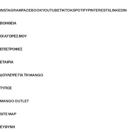
INSTAGRAM
FACEBOOK
YOUTUBE
TIKTOK
SPOTIFY
PINTEREST
X
LINKEDIN
ΒΟΉΘΕΙΑ
ΟΙ ΑΓΟΡΈΣ ΜΟΥ
ΕΠΙΣΤΡΟΦΈΣ
ΕΤΑΙΡΊΑ
ΔΟΎΛΕΨΕ ΓΙΑ ΤΗ MANGO
ΤΎΠΟΣ
MANGO OUTLET
SITE MAP
ΕΥΘΥΝΗ