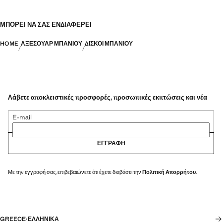
ΜΠΟΡΕΊ ΝΑ ΣΑΣ ΕΝΔΙΑΦΈΡΕΙ
HOME
ΑΞΕΣΟΥΆΡ ΜΠΆΝΙΟΥ
ΔΊΣΚΟΙ ΜΠΆΝΙΟΥ
Λάβετε αποκλειστικές προσφορές, προσωπικές εκπτώσεις και νέα
E-mail
ΕΓΓΡΑΦΉ
Με την εγγραφή σας, επιβεβαιώνετε ότι έχετε διαβάσει την
Πολιτική Απορρήτου
.
GREECE
·
ΕΛΛΗΝΙΚΆ