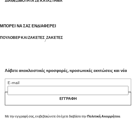
ΔΙΑΘΕΣΙΜΌΤΗΤΑ ΣΕ ΚΑΤΆΣΤΗΜΑ
ΜΠΟΡΕΊ ΝΑ ΣΑΣ ΕΝΔΙΑΦΈΡΕΙ
ΠΟΥΛΌΒΕΡ ΚΑΙ ΖΑΚΈΤΕΣ
ΖΑΚΈΤΕΣ
Λάβετε αποκλειστικές προσφορές, προσωπικές εκπτώσεις και νέα
E-mail
ΕΓΓΡΑΦΉ
Με την εγγραφή σας, επιβεβαιώνετε ότι έχετε διαβάσει την
Πολιτική Απορρήτου
.