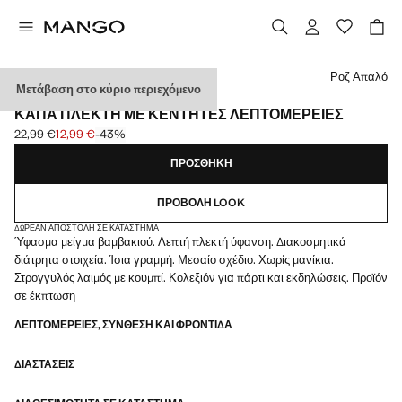
Διάλεξε χρώμα
Ροζ Απαλό
Μετάβαση στο κύριο περιεχόμενο
CELEBRATION
ΚΆΠΑ ΠΛΕΚΤΉ ΜΕ ΚΕΝΤΗΤΈΣ ΛΕΠΤΟΜΈΡΕΙΕΣ
22,99 €
12,99 €
-43%
Αρχική τιμή με διαγραφή [22,99 € ]
Ισχύουσα τιμή [12,99 € ]
ΠΡΟΣΘΉΚΗ
ΠΡΟΒΟΛΉ LOOK
ΔΩΡΕΆΝ ΑΠΟΣΤΟΛΉ ΣΕ ΚΑΤΆΣΤΗΜΑ
Ύφασμα μείγμα βαμβακιού. Λεπτή πλεκτή ύφανση. Διακοσμητικά
διάτρητα στοιχεία. Ίσια γραμμή. Μεσαίο σχέδιο. Χωρίς μανίκια.
Στρογγυλός λαιμός με κουμπί. Κολεξιόν για πάρτι και εκδηλώσεις. Προϊόν
σε έκπτωση
ΛΕΠΤΟΜΈΡΕΙΕΣ, ΣΎΝΘΕΣΗ ΚΑΙ ΦΡΟΝΤΊΔΑ
ΔΙΑΣΤΆΣΕΙΣ