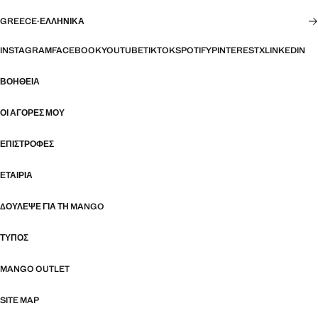
GREECE
·
ΕΛΛΗΝΙΚΆ
INSTAGRAM
FACEBOOK
YOUTUBE
TIKTOK
SPOTIFY
PINTEREST
X
LINKEDIN
ΒΟΉΘΕΙΑ
ΟΙ ΑΓΟΡΈΣ ΜΟΥ
ΕΠΙΣΤΡΟΦΈΣ
ΕΤΑΙΡΊΑ
ΔΟΎΛΕΨΕ ΓΙΑ ΤΗ MANGO
ΤΎΠΟΣ
MANGO OUTLET
SITE MAP