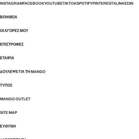
INSTAGRAM
FACEBOOK
YOUTUBE
TIKTOK
SPOTIFY
PINTEREST
X
LINKEDIN
ΒΟΉΘΕΙΑ
ΟΙ ΑΓΟΡΈΣ ΜΟΥ
ΕΠΙΣΤΡΟΦΈΣ
ΕΤΑΙΡΊΑ
ΔΟΎΛΕΨΕ ΓΙΑ ΤΗ MANGO
ΤΎΠΟΣ
MANGO OUTLET
SITE MAP
ΕΥΘΥΝΗ