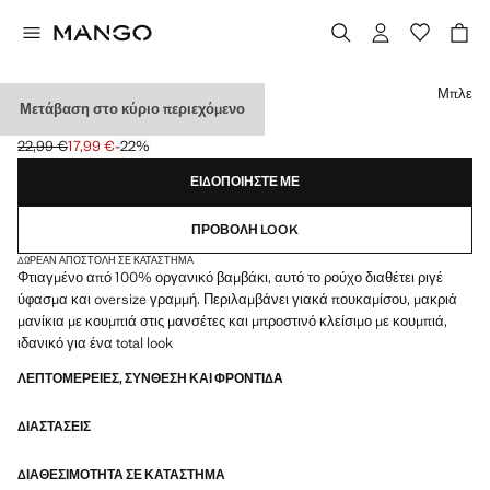
Διάλεξε χρώμα
Μπλε
Μετάβαση στο κύριο περιεχόμενο
ΠΟΥΚΆΜΙΣΟ ΡΙΓΈ OVERSIZE
22,99 €
17,99 €
-22%
Αρχική τιμή με διαγραφή [22,99 € ]
Ισχύουσα τιμή [17,99 € ]
ΕΙΔΟΠΟΙΉΣΤΕ ΜΕ
ΠΡΟΒΟΛΉ LOOK
ΔΩΡΕΆΝ ΑΠΟΣΤΟΛΉ ΣΕ ΚΑΤΆΣΤΗΜΑ
Φτιαγμένο από 100% οργανικό βαμβάκι, αυτό το ρούχο διαθέτει ριγέ
ύφασμα και oversize γραμμή. Περιλαμβάνει γιακά πουκαμίσου, μακριά
μανίκια με κουμπιά στις μανσέτες και μπροστινό κλείσιμο με κουμπιά,
ιδανικό για ένα total look
ΛΕΠΤΟΜΈΡΕΙΕΣ, ΣΎΝΘΕΣΗ ΚΑΙ ΦΡΟΝΤΊΔΑ
ΔΙΑΣΤΆΣΕΙΣ
ΔΙΑΘΕΣΙΜΌΤΗΤΑ ΣΕ ΚΑΤΆΣΤΗΜΑ