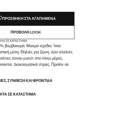
ΠΡΟΣΘΉΚΗ ΣΤΑ ΑΓΑΠΗΜΈΝΑ
ΠΡΟΒΟΛΉ LOOK
ΟΛΉ ΣΕ ΚΑΤΆΣΤΗΜΑ
 βαμβακερό. Μακρύ σχέδιο. Ίσια
τική μέση. Θηλιές για ζώνη. Δύο πλαϊνές
τσέπες τύπου patch στο πίσω μέρος.
σούστα. Διακοσμητικά στρας. Προϊόν σε
ΕΣ, ΣΎΝΘΕΣΗ ΚΑΙ ΦΡΟΝΤΊΔΑ
ΗΤΑ ΣΕ ΚΑΤΆΣΤΗΜΑ