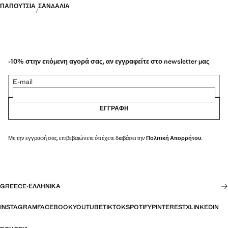
ΠΑΠΟΎΤΣΙΑ
ΣΑΝΔΆΛΙΑ
-10% στην επόμενη αγορά σας, αν εγγραφείτε στο newsletter μας
E-mail
ΕΓΓΡΑΦΉ
Με την εγγραφή σας, επιβεβαιώνετε ότι έχετε διαβάσει την
Πολιτική Απορρήτου
.
GREECE
·
ΕΛΛΗΝΙΚΆ
INSTAGRAM
FACEBOOK
YOUTUBE
TIKTOK
SPOTIFY
PINTEREST
X
LINKEDIN