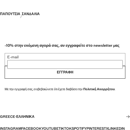
ΠΑΠΟΎΤΣΙΑ
ΣΑΝΔΆΛΙΑ
-10% στην επόμενη αγορά σας, αν εγγραφείτε στο newsletter μας
E-mail
ΕΓΓΡΑΦΉ
Με την εγγραφή σας, επιβεβαιώνετε ότι έχετε διαβάσει την
Πολιτική Απορρήτου
.
GREECE
·
ΕΛΛΗΝΙΚΆ
INSTAGRAM
FACEBOOK
YOUTUBE
TIKTOK
SPOTIFY
PINTEREST
X
LINKEDIN