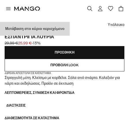
Διάλεξε χρώμα
Υπόλευκο
Μετάβαση στο κύριο περιεχόμενο
CELEBRATION
ΕΣΠΑΝΤΡΊΓΙΑ ΛΟΥΡΙΆ
29,99 €
25,99 €
-13%
Αρχική τιμή με διαγραφή [29,99 € ]
Ισχύουσα τιμή [25,99 € ]
ΠΡΟΣΘΉΚΗ
ΠΡΟΒΟΛΉ LOOK
ΔΩΡΕΆΝ ΑΠΟΣΤΟΛΉ ΣΕ ΚΑΤΆΣΤΗΜΑ
Στρογγυλή μύτη. Κλείσιμο με κορδέλα. Σόλα από σπάρτο. Κολεξιόν για
πάρτι και εκδηλώσεις. Προϊόν σε έκπτωση
ΛΕΠΤΟΜΈΡΕΙΕΣ, ΣΎΝΘΕΣΗ ΚΑΙ ΦΡΟΝΤΊΔΑ
ΔΙΑΣΤΆΣΕΙΣ
ΔΙΑΘΕΣΙΜΌΤΗΤΑ ΣΕ ΚΑΤΆΣΤΗΜΑ