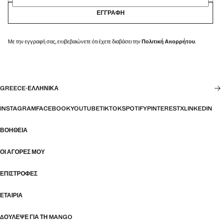
ΕΓΓΡΑΦΉ
Με την εγγραφή σας, επιβεβαιώνετε ότι έχετε διαβάσει την
Πολιτική Απορρήτου
.
GREECE
·
ΕΛΛΗΝΙΚΆ
INSTAGRAM
FACEBOOK
YOUTUBE
TIKTOK
SPOTIFY
PINTEREST
X
LINKEDIN
ΒΟΉΘΕΙΑ
ΟΙ ΑΓΟΡΈΣ ΜΟΥ
ΕΠΙΣΤΡΟΦΈΣ
ΕΤΑΙΡΊΑ
ΔΟΎΛΕΨΕ ΓΙΑ ΤΗ MANGO