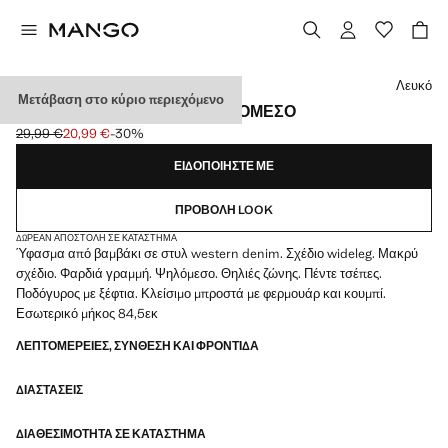
Διάλεξε χρώμα
Λευκό
Μετάβαση στο κύριο περιεχόμενο
ΤΖΙΝ DANILA WIDE LEG ΨΗΛΌΜΕΣΟ
29,99 €
20,99 €
-30%
Αρχική τιμή με διαγραφή [29,99 € ]
Ισχύουσα τιμή [20,99 € ]
ΕΙΔΟΠΟΙΉΣΤΕ ΜΕ
ΠΡΟΒΟΛΉ LOOK
ΔΩΡΕΆΝ ΑΠΟΣΤΟΛΉ ΣΕ ΚΑΤΆΣΤΗΜΑ
Ύφασμα από βαμβάκι σε στυλ western denim. Σχέδιο wideleg. Μακρύ
σχέδιο. Φαρδιά γραμμή. Ψηλόμεσο. Θηλιές ζώνης. Πέντε τσέπες.
Ποδόγυρος με ξέφτια. Κλείσιμο μπροστά με φερμουάρ και κουμπί.
Εσωτερικό μήκος 84,5εκ
ΛΕΠΤΟΜΈΡΕΙΕΣ, ΣΎΝΘΕΣΗ ΚΑΙ ΦΡΟΝΤΊΔΑ
ΔΙΑΣΤΆΣΕΙΣ
ΔΙΑΘΕΣΙΜΌΤΗΤΑ ΣΕ ΚΑΤΆΣΤΗΜΑ