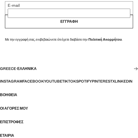
E-mail
ΕΓΓΡΑΦΉ
Με την εγγραφή σας, επιβεβαιώνετε ότι έχετε διαβάσει την
Πολιτική Απορρήτου
.
GREECE
·
ΕΛΛΗΝΙΚΆ
INSTAGRAM
FACEBOOK
YOUTUBE
TIKTOK
SPOTIFY
PINTEREST
X
LINKEDIN
ΒΟΉΘΕΙΑ
ΟΙ ΑΓΟΡΈΣ ΜΟΥ
ΕΠΙΣΤΡΟΦΈΣ
ΕΤΑΙΡΊΑ