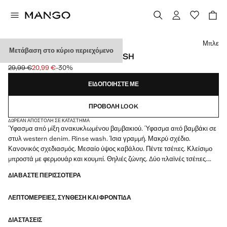
Διάλεξε χρώμα
Μπλε
Μετάβαση στο κύριο περιεχόμενο
ΤΖΙΝ MATILDA ΊΣΙΟ RINSE WASH
29,99 €
20,99 €
-30%
Αρχική τιμή με διαγραφή [29,99 € ]
Ισχύουσα τιμή [20,99 € ]
ΕΙΔΟΠΟΙΉΣΤΕ ΜΕ
ΠΡΟΒΟΛΉ LOOK
ΔΩΡΕΆΝ ΑΠΟΣΤΟΛΉ ΣΕ ΚΑΤΆΣΤΗΜΑ
Ύφασμα από μίξη ανακυκλωμένου βαμβακιού. Ύφασμα από βαμβάκι σε
στυλ western denim. Rinse wash. Ίσια γραμμή. Μακρύ σχέδιο.
Κανονικός σχεδιασμός. Μεσαίο ύψος καβάλου. Πέντε τσέπες. Κλείσιμο
μπροστά με φερμουάρ και κουμπί. Θηλιές ζώνης. Δύο πλαϊνές τσέπες.
Δύο τσέπες με καπάκι στο πίσω μέρος. Κλείσιμο με φερμουάρ και κουμπί.
ΔΙΑΒΆΣΤΕ ΠΕΡΙΣΣΌΤΕΡΑ
Εσωτερικό μήκος 78 εκ. Full length. Διαθέσιμο Plus
ΛΕΠΤΟΜΈΡΕΙΕΣ, ΣΎΝΘΕΣΗ ΚΑΙ ΦΡΟΝΤΊΔΑ
ΔΙΑΣΤΆΣΕΙΣ