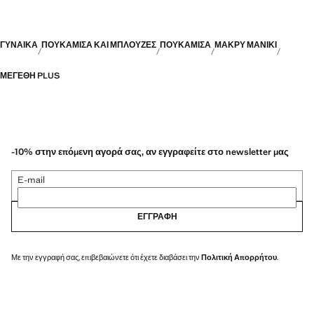
ΓΥΝΑΙΚΑ
ΠΟΥΚΆΜΙΣΑ ΚΑΙ ΜΠΛΟΎΖΕΣ
ΠΟΥΚΑΜΙΣΑ
ΜΑΚΡΎ ΜΑΝΊΚΙ
ΜΕΓΈΘΗ PLUS
-10% στην επόμενη αγορά σας, αν εγγραφείτε στο newsletter μας
E-mail
ΕΓΓΡΑΦΉ
Με την εγγραφή σας, επιβεβαιώνετε ότι έχετε διαβάσει την
Πολιτική Απορρήτου
.