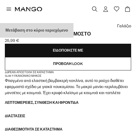
Διάλεξε χρώμα
Γαλάζιο
Μετάβαση στο κύριο περιεχόμενο
ΠΟΥΚΆΜΙΣΟ ΠΟΠΛΊΝΑ ΕΦΑΡΜΟΣΤΌ
25,99 €
Ισχύουσα τιμή [25,99 € ]
ΕΙΔΟΠΟΙΉΣΤΕ ΜΕ
ΠΡΟΒΟΛΉ LOOK
ΔΩΡΕΆΝ ΑΠΟΣΤΟΛΉ ΣΕ ΚΑΤΆΣΤΗΜΑ
SLIM FIT
ΚΑΝΟΝΙΚΌ ΜΉΚΟΣ
Φτιαγμένο από ελαστική βαμβακερή ποπλίνα, αυτό το ρούχο διαθέτει
εφαρμοστό σχέδιο με γιακά πουκαμίσου. Το μακρύ μανίκι περιλαμβάνει
μανσέτες με κουμπιά. Έχει κρυφό κλείσιμο με κουμπιά και πατιλέτα
ΛΕΠΤΟΜΈΡΕΙΕΣ, ΣΎΝΘΕΣΗ ΚΑΙ ΦΡΟΝΤΊΔΑ
ΔΙΑΣΤΆΣΕΙΣ
ΔΙΑΘΕΣΙΜΌΤΗΤΑ ΣΕ ΚΑΤΆΣΤΗΜΑ