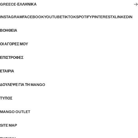
GREECE
·
ΕΛΛΗΝΙΚΆ
INSTAGRAM
FACEBOOK
YOUTUBE
TIKTOK
SPOTIFY
PINTEREST
X
LINKEDIN
ΒΟΉΘΕΙΑ
ΟΙ ΑΓΟΡΈΣ ΜΟΥ
ΕΠΙΣΤΡΟΦΈΣ
ΕΤΑΙΡΊΑ
ΔΟΎΛΕΨΕ ΓΙΑ ΤΗ MANGO
ΤΎΠΟΣ
MANGO OUTLET
SITE MAP