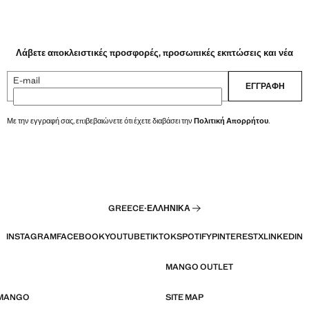
Λάβετε αποκλειστικές προσφορές, προσωπικές εκπτώσεις και νέα
E-mail
ΕΓΓΡΑΦΉ
Με την εγγραφή σας, επιβεβαιώνετε ότι έχετε διαβάσει την
Πολιτική Απορρήτου
.
GREECE
·
ΕΛΛΗΝΙΚΆ
INSTAGRAM
FACEBOOK
YOUTUBE
TIKTOK
SPOTIFY
PINTEREST
X
LINKEDIN
MANGO OUTLET
 MANGO
SITE MAP