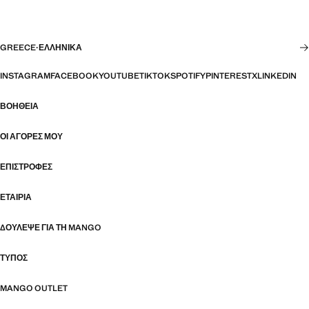
GREECE
·
ΕΛΛΗΝΙΚΆ
INSTAGRAM
FACEBOOK
YOUTUBE
TIKTOK
SPOTIFY
PINTEREST
X
LINKEDIN
ΒΟΉΘΕΙΑ
ΟΙ ΑΓΟΡΈΣ ΜΟΥ
ΕΠΙΣΤΡΟΦΈΣ
ΕΤΑΙΡΊΑ
ΔΟΎΛΕΨΕ ΓΙΑ ΤΗ MANGO
ΤΎΠΟΣ
MANGO OUTLET