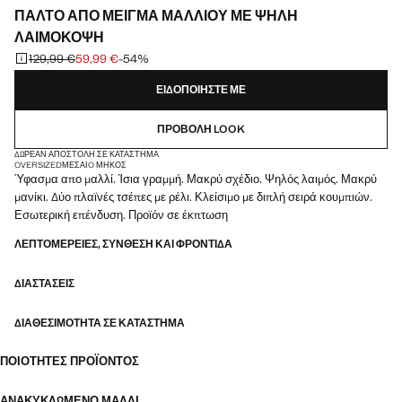
ΠΑΛΤΌ ΑΠΌ ΜΕΊΓΜΑ ΜΑΛΛΙΟΎ ΜΕ ΨΗΛΉ
ΛΑΙΜΌΚΟΨΗ
129,99 €
59,99 €
-54%
Αρχική τιμή με διαγραφή [129,99 € ]
Ισχύουσα τιμή [59,99 € ]
ΕΙΔΟΠΟΙΉΣΤΕ ΜΕ
ΠΡΟΒΟΛΉ LOOK
ΔΩΡΕΆΝ ΑΠΟΣΤΟΛΉ ΣΕ ΚΑΤΆΣΤΗΜΑ
OVERSIZED
ΜΕΣΑΊO ΜΉΚΟΣ
Ύφασμα απο μαλλί. Ίσια γραμμή. Μακρύ σχέδιο. Ψηλός λαιμός. Μακρύ
μανίκι. Δύο πλαϊνές τσέπες με ρέλι. Κλείσιμο με διπλή σειρά κουμπιών.
Εσωτερική επένδυση. Προϊόν σε έκπτωση
ΛΕΠΤΟΜΈΡΕΙΕΣ, ΣΎΝΘΕΣΗ ΚΑΙ ΦΡΟΝΤΊΔΑ
ΔΙΑΣΤΆΣΕΙΣ
ΔΙΑΘΕΣΙΜΌΤΗΤΑ ΣΕ ΚΑΤΆΣΤΗΜΑ
ΠΟΙΌΤΗΤΕΣ ΠΡΟΪΌΝΤΟΣ
ΑΝΑΚΥΚΛΩΜΈΝΟ ΜΑΛΛΊ