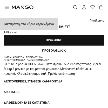
Διάλεξε χρώμα
Υπόλευκο
Μετάβαση στο κύριο περιεχόμενο
ΣΑΚΆΚΙ ΣΜΌΚΙΝ ΜΆΛΛΙΝΟ SLIM FIT
139,99 €
Ισχύουσα τιμή [139,99 € ]
ΠΡΟΣΘΉΚΗ
ΠΡΟΒΟΛΉ LOOK
ΔΩΡΕΆΝ ΑΠΟΣΤΟΛΉ ΣΕ ΚΑΤΆΣΤΗΜΑ
SLIM FIT
ΛΑΙΜΌΚΟΨΗ SMOKING
ΚΑΝΟΝΙΚΌ
Slim fit. Ύφασμα 100% μαλλί. Πέτο σμόκιν. Δύο πλαϊνές τσέπες με ρέλι.
Μακριά μανίκια με κουμπωτές μανσέτες. Μπροστινό κλείσιμο με
κουμπιά. Κλασικό επίσημο στιλ. Προϊόν σε έκπτωση
ΛΕΠΤΟΜΈΡΕΙΕΣ, ΣΎΝΘΕΣΗ ΚΑΙ ΦΡΟΝΤΊΔΑ
ΔΙΑΣΤΆΣΕΙΣ
ΔΙΑΘΕΣΙΜΌΤΗΤΑ ΣΕ ΚΑΤΆΣΤΗΜΑ