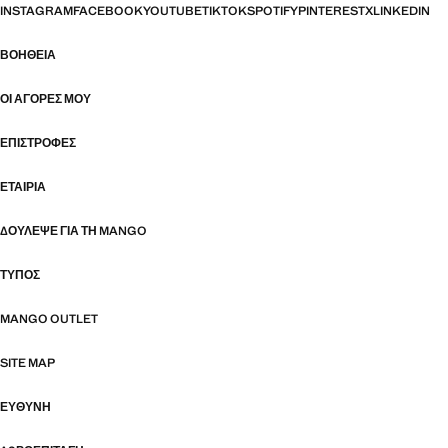
INSTAGRAM
FACEBOOK
YOUTUBE
TIKTOK
SPOTIFY
PINTEREST
X
LINKEDIN
ΒΟΉΘΕΙΑ
ΟΙ ΑΓΟΡΈΣ ΜΟΥ
ΕΠΙΣΤΡΟΦΈΣ
ΕΤΑΙΡΊΑ
ΔΟΎΛΕΨΕ ΓΙΑ ΤΗ MANGO
ΤΎΠΟΣ
MANGO OUTLET
SITE MAP
ΕΥΘΥΝΗ