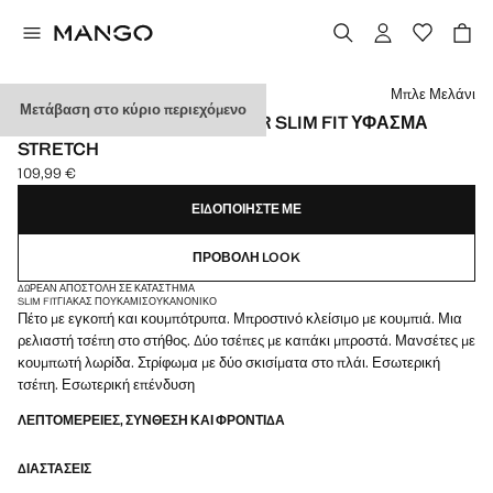
Διάλεξε χρώμα
Μπλε Μελάνι
Μετάβαση στο κύριο περιεχόμενο
ΣΑΚΆΚΙ ΚΟΣΤΟΥΜΙΟΎ SUPER SLIM FIT ΎΦΑΣΜΑ
STRETCH
109,99 €
Ισχύουσα τιμή [109,99 € ]
ΕΙΔΟΠΟΙΉΣΤΕ ΜΕ
ΠΡΟΒΟΛΉ LOOK
ΔΩΡΕΆΝ ΑΠΟΣΤΟΛΉ ΣΕ ΚΑΤΆΣΤΗΜΑ
SLIM FIT
ΓΙΑΚΆΣ ΠΟΥΚΆΜΙΣΟΥ
ΚΑΝΟΝΙΚΌ
Πέτο με εγκοπή και κουμπότρυπα. Μπροστινό κλείσιμο με κουμπιά. Μια
ρελιαστή τσέπη στο στήθος. Δύο τσέπες με καπάκι μπροστά. Μανσέτες με
κουμπωτή λωρίδα. Στρίφωμα με δύο σκισίματα στο πλάι. Εσωτερική
τσέπη. Εσωτερική επένδυση
ΛΕΠΤΟΜΈΡΕΙΕΣ, ΣΎΝΘΕΣΗ ΚΑΙ ΦΡΟΝΤΊΔΑ
ΔΙΑΣΤΆΣΕΙΣ