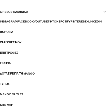
GREECE
·
ΕΛΛΗΝΙΚΆ
INSTAGRAM
FACEBOOK
YOUTUBE
TIKTOK
SPOTIFY
PINTEREST
X
LINKEDIN
ΒΟΉΘΕΙΑ
ΟΙ ΑΓΟΡΈΣ ΜΟΥ
ΕΠΙΣΤΡΟΦΈΣ
ΕΤΑΙΡΊΑ
ΔΟΎΛΕΨΕ ΓΙΑ ΤΗ MANGO
ΤΎΠΟΣ
MANGO OUTLET
SITE MAP