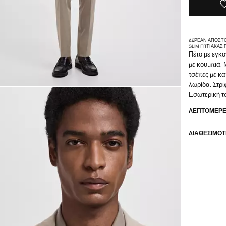
ΔΩΡΕΆΝ ΑΠΟΣΤ
SLIM FIT
ΓΙΑΚΆΣ
Πέτο με εγκ
με κουμπιά. 
τσέπες με κ
λωρίδα. Στρί
Εσωτερική τ
ΛΕΠΤΟΜΈΡΕΙ
ΔΙΑΘΕΣΙΜΌΤ