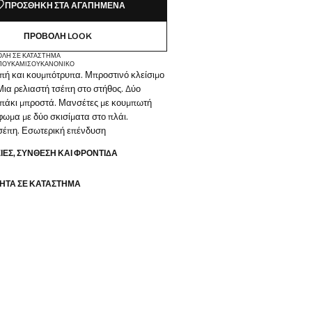
ΠΡΟΣΘΉΚΗ ΣΤΑ ΑΓΑΠΗΜΈΝΑ
ΠΡΟΒΟΛΉ LOOK
ΟΛΉ ΣΕ ΚΑΤΆΣΤΗΜΑ
 ΠΟΥΚΆΜΙΣΟΥ
ΚΑΝΟΝΙΚΌ
οπή και κουμπότρυπα. Μπροστινό κλείσιμο
Μια ρελιαστή τσέπη στο στήθος. Δύο
απάκι μπροστά. Μανσέτες με κουμπωτή
φωμα με δύο σκισίματα στο πλάι.
σέπη. Εσωτερική επένδυση
ΕΣ, ΣΎΝΘΕΣΗ ΚΑΙ ΦΡΟΝΤΊΔΑ
ΗΤΑ ΣΕ ΚΑΤΆΣΤΗΜΑ