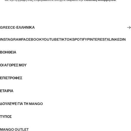
GREECE
·
ΕΛΛΗΝΙΚΆ
INSTAGRAM
FACEBOOK
YOUTUBE
TIKTOK
SPOTIFY
PINTEREST
X
LINKEDIN
ΒΟΉΘΕΙΑ
ΟΙ ΑΓΟΡΈΣ ΜΟΥ
ΕΠΙΣΤΡΟΦΈΣ
ΕΤΑΙΡΊΑ
ΔΟΎΛΕΨΕ ΓΙΑ ΤΗ MANGO
ΤΎΠΟΣ
MANGO OUTLET