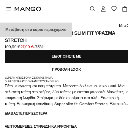
Διάλεξε χρώμα
Μπεζ
Μετάβαση στο κύριο περιεχόμενο
ΣΑΚΆΚΙ ΚΟΣΤΟΥΜΙΟΎ SUPER SLIM FIT ΎΦΑΣΜΑ
STRETCH
109,99 €
27,99 €
-75%
Αρχική τιμή με διαγραφή [109,99 € ]
Ισχύουσα τιμή [27,99 € ]
ΕΙΔΟΠΟΙΉΣΤΕ ΜΕ
ΠΡΟΒΟΛΉ LOOK
ΔΩΡΕΆΝ ΑΠΟΣΤΟΛΉ ΣΕ ΚΑΤΆΣΤΗΜΑ
SLIM FIT
ΓΙΑΚΆΣ ΠΟΥΚΆΜΙΣΟΥ
ΚΑΝΟΝΙΚΌ
Πέτο με εγκοπή και κουμπότρυπα. Μπροστινό κλείσιμο με κουμπιά. Μια
ρελιαστή τσέπη στο στήθος. Δύο τσέπες με καπάκι μπροστά. Μανσέτες με
κουμπωτή λωρίδα. Στρίφωμα με δύο σκισίματα στο πλάι. Εσωτερική
τσέπη. Εσωτερική επένδυση. Super slim fit. Comfort Stretch: Ελαστικό
ύφασμα που προσφέρει έξτρα άνεση. Κλείσιμο με δύο κουμπιά στο
ΔΙΑΒΆΣΤΕ ΠΕΡΙΣΣΌΤΕΡΑ
μπροστινό μέρος. Τσέπη με ρέλι στο στήθος. Μακριά μανίκια με
κουμπωτές μανσέτες. Διπλό άνοιγμα πίσω. Εσωτερικές τσέπες. Συλλογή
ΛΕΠΤΟΜΈΡΕΙΕΣ, ΣΎΝΘΕΣΗ ΚΑΙ ΦΡΟΝΤΊΔΑ
ραπτικής