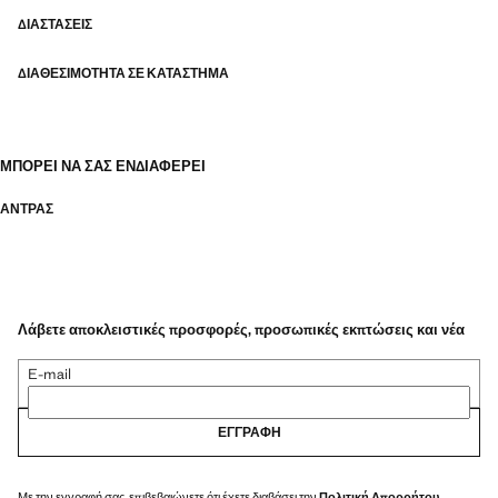
ΔΙΑΣΤΆΣΕΙΣ
ΔΙΑΘΕΣΙΜΌΤΗΤΑ ΣΕ ΚΑΤΆΣΤΗΜΑ
ΜΠΟΡΕΊ ΝΑ ΣΑΣ ΕΝΔΙΑΦΈΡΕΙ
ΑΝΤΡΑΣ
Λάβετε αποκλειστικές προσφορές, προσωπικές εκπτώσεις και νέα
E-mail
ΕΓΓΡΑΦΉ
Με την εγγραφή σας, επιβεβαιώνετε ότι έχετε διαβάσει την
Πολιτική Απορρήτου
.