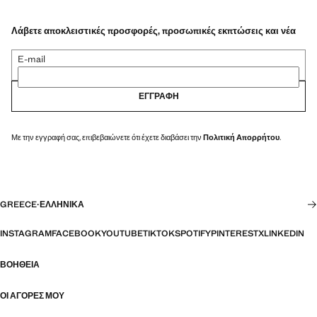
Λάβετε αποκλειστικές προσφορές, προσωπικές εκπτώσεις και νέα
E-mail
ΕΓΓΡΑΦΉ
Με την εγγραφή σας, επιβεβαιώνετε ότι έχετε διαβάσει την
Πολιτική Απορρήτου
.
GREECE
·
ΕΛΛΗΝΙΚΆ
INSTAGRAM
FACEBOOK
YOUTUBE
TIKTOK
SPOTIFY
PINTEREST
X
LINKEDIN
ΒΟΉΘΕΙΑ
ΟΙ ΑΓΟΡΈΣ ΜΟΥ