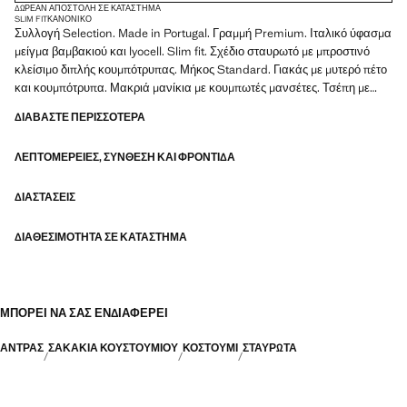
ΔΩΡΕΆΝ ΑΠΟΣΤΟΛΉ ΣΕ ΚΑΤΆΣΤΗΜΑ
SLIM FIT
ΚΑΝΟΝΙΚΌ
Συλλογή Selection. Made in Portugal. Γραμμή Premium. Ιταλικό ύφασμα
μείγμα βαμβακιού και lyocell. Slim fit. Σχέδιο σταυρωτό με μπροστινό
κλείσιμο διπλής κουμπότρυπας. Μήκος Standard. Γιακάς με μυτερό πέτο
και κουμπότρυπα. Μακριά μανίκια με κουμπωτές μανσέτες. Τσέπη με
ρέλι στο στήθος. Δύο ρελιαστές τσέπες με καπάκι στο πλάι. Προϊόν σε
ΔΙΑΒΆΣΤΕ ΠΕΡΙΣΣΌΤΕΡΑ
έκπτωση
ΛΕΠΤΟΜΈΡΕΙΕΣ, ΣΎΝΘΕΣΗ ΚΑΙ ΦΡΟΝΤΊΔΑ
SELECTION: Μια κολεξιόν με κλασικά ρούχα σε μινιμαλιστικές γραμμές
και με προσεγμένο σχεδιασμό. Φτιαγμένα από υφάσματα υψηλής
ποιότητας για να δημιουργήσουν μια διαχρονική και σικάτη
ΔΙΑΣΤΆΣΕΙΣ
γκαρνταρόμπα
ΔΙΑΘΕΣΙΜΌΤΗΤΑ ΣΕ ΚΑΤΆΣΤΗΜΑ
ΜΠΟΡΕΊ ΝΑ ΣΑΣ ΕΝΔΙΑΦΈΡΕΙ
ΑΝΤΡΑΣ
ΣΑΚΑΚΙΑ ΚΟΥΣΤΟΥΜΙΟΥ
ΚΟΣΤΟΎΜΙ
ΣΤΑΥΡΩΤΆ