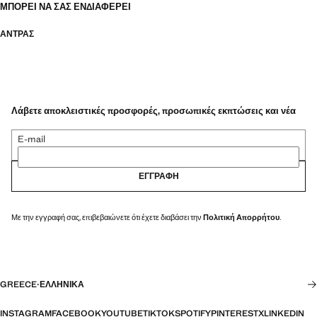
ΜΠΟΡΕΊ ΝΑ ΣΑΣ ΕΝΔΙΑΦΈΡΕΙ
ΑΝΤΡΑΣ
Λάβετε αποκλειστικές προσφορές, προσωπικές εκπτώσεις και νέα
E-mail
ΕΓΓΡΑΦΉ
Με την εγγραφή σας, επιβεβαιώνετε ότι έχετε διαβάσει την
Πολιτική Απορρήτου
.
GREECE
·
ΕΛΛΗΝΙΚΆ
INSTAGRAM
FACEBOOK
YOUTUBE
TIKTOK
SPOTIFY
PINTEREST
X
LINKEDIN