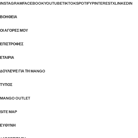
INSTAGRAM
FACEBOOK
YOUTUBE
TIKTOK
SPOTIFY
PINTEREST
X
LINKEDIN
ΒΟΉΘΕΙΑ
ΟΙ ΑΓΟΡΈΣ ΜΟΥ
ΕΠΙΣΤΡΟΦΈΣ
ΕΤΑΙΡΊΑ
ΔΟΎΛΕΨΕ ΓΙΑ ΤΗ MANGO
ΤΎΠΟΣ
MANGO OUTLET
SITE MAP
ΕΥΘΥΝΗ