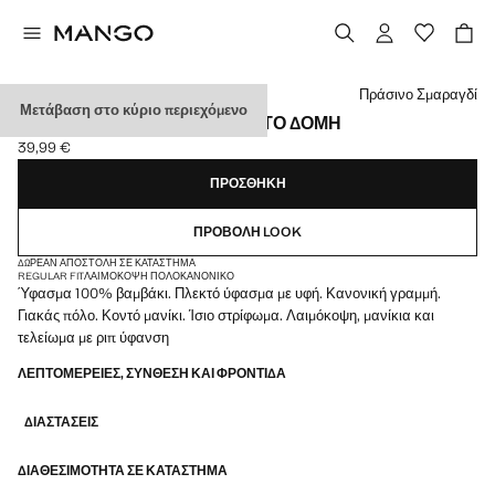
Διάλεξε χρώμα
Πράσινο Σμαραγδί
Μετάβαση στο κύριο περιεχόμενο
ΠΌΛΟ 100% ΒΑΜΒΆΚΙ ΠΛΕΚΤΌ ΔΟΜΉ
39,99 €
Ισχύουσα τιμή [39,99 € ]
ΠΡΟΣΘΉΚΗ
ΠΡΟΒΟΛΉ LOOK
ΔΩΡΕΆΝ ΑΠΟΣΤΟΛΉ ΣΕ ΚΑΤΆΣΤΗΜΑ
REGULAR FIT
ΛΑΙΜΌΚΟΨΗ ΠΌΛΟ
ΚΑΝΟΝΙΚΌ
Ύφασμα 100% βαμβάκι. Πλεκτό ύφασμα με υφή. Κανονική γραμμή.
Γιακάς πόλο. Κοντό μανίκι. Ίσιο στρίφωμα. Λαιμόκοψη, μανίκια και
τελείωμα με ριπ ύφανση
ΛΕΠΤΟΜΈΡΕΙΕΣ, ΣΎΝΘΕΣΗ ΚΑΙ ΦΡΟΝΤΊΔΑ
ΔΙΑΣΤΆΣΕΙΣ
ΔΙΑΘΕΣΙΜΌΤΗΤΑ ΣΕ ΚΑΤΆΣΤΗΜΑ