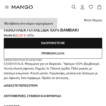
Διάλεξε χρώμα
Μπλε Νύχτας
Μετάβαση στο κύριο περιεχόμενο
ESSENTIALS
ΠΌΛΟ ΠΛΕΚΤΌ ΠΛΕΞΊΔΑ 100% ΒΑΜΒΆΚΙ
39,99 €
22,99 €
-43%
Αρχική τιμή με διαγραφή [39,99 € ]
Ισχύουσα τιμή [22,99 € ]
ΕΙΔΟΠΟΙΉΣΤΕ ΜΕ
ΠΡΟΒΟΛΉ LOOK
ΔΩΡΕΆΝ ΑΠΟΣΤΟΛΉ ΣΕ ΚΑΤΆΣΤΗΜΑ
ESSENTIALS: Φτιαγμένα για να διαρκούν. Ύφασμα 100% βαμβακερό.
Λεπτή πλεκτή ύφανση. Regular fit. Πλεκτό σχέδιο. Πόλο γιακάς με
κλείσιμο κουμπιών. Κοντό μανίκι. Λαιμόκοψη, μανίκια και τελείωμα με
ριπ ύφανση. Ίσιο στρίφωμα. Προϊόν σε έκπτωση
ΔΙΑΒΆΣΤΕ ΠΕΡΙΣΣΌΤΕΡΑ
ESSENTIALS: Φτιαγμένα για να αντέχουν στον χρόνο. Έχουμε
ενισχύσει τις απαιτήσεις μας για ποιότητα προσθέτοντας νέες δοκιμές
ΛΕΠΤΟΜΈΡΕΙΕΣ, ΣΎΝΘΕΣΗ ΚΑΙ ΦΡΟΝΤΊΔΑ
αντοχής στα ρούχα μας. Σχεδιασμένα προσεκτικά όσον αφορά την
κατασκευή τους, είναι ακόμα πιο ανθεκτικά, ευέλικτα και διαχρονικά