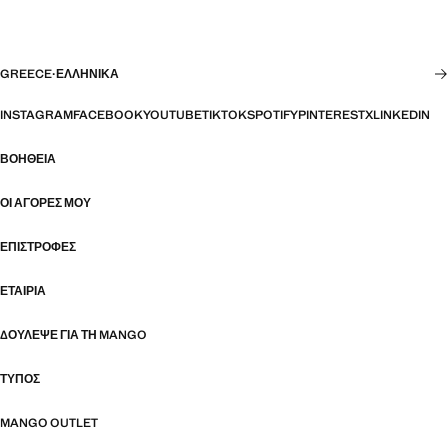
GREECE
·
ΕΛΛΗΝΙΚΆ
INSTAGRAM
FACEBOOK
YOUTUBE
TIKTOK
SPOTIFY
PINTEREST
X
LINKEDIN
ΒΟΉΘΕΙΑ
ΟΙ ΑΓΟΡΈΣ ΜΟΥ
ΕΠΙΣΤΡΟΦΈΣ
ΕΤΑΙΡΊΑ
ΔΟΎΛΕΨΕ ΓΙΑ ΤΗ MANGO
ΤΎΠΟΣ
MANGO OUTLET