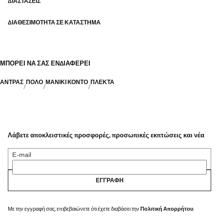
ΔΙΑΣΤΆΣΕΙΣ
ΔΙΑΘΕΣΙΜΌΤΗΤΑ ΣΕ ΚΑΤΆΣΤΗΜΑ
ΜΠΟΡΕΊ ΝΑ ΣΑΣ ΕΝΔΙΑΦΈΡΕΙ
ΑΝΤΡΑΣ
ΠΌΛΟ
ΜΑΝΊΚΙ ΚΟΝΤΌ
ΠΛΕΚΤΆ
Λάβετε αποκλειστικές προσφορές, προσωπικές εκπτώσεις και νέα
E-mail
ΕΓΓΡΑΦΉ
Με την εγγραφή σας, επιβεβαιώνετε ότι έχετε διαβάσει την
Πολιτική Απορρήτου
.