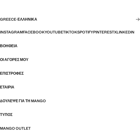
GREECE
·
ΕΛΛΗΝΙΚΆ
INSTAGRAM
FACEBOOK
YOUTUBE
TIKTOK
SPOTIFY
PINTEREST
X
LINKEDIN
ΒΟΉΘΕΙΑ
ΟΙ ΑΓΟΡΈΣ ΜΟΥ
ΕΠΙΣΤΡΟΦΈΣ
ΕΤΑΙΡΊΑ
ΔΟΎΛΕΨΕ ΓΙΑ ΤΗ MANGO
ΤΎΠΟΣ
MANGO OUTLET