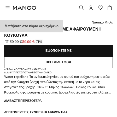
Διάλεξε χρώμα
Ναυτικό Μπλε
Μετάβαση στο κύριο περιεχόμενο
ΠΑΡΚΆ WATER-REPELLENT ΜΕ ΑΦΑΙΡΟΎΜΕΝΗ
ΚΟΥΚΟΎΛΑ
139,99 €
39,99 €
-71%
Αρχική τιμή με διαγραφή [139,99 € ]
Ισχύουσα τιμή [39,99 € ]
ΕΙΔΟΠΟΙΉΣΤΕ ΜΕ
ΠΡΟΒΟΛΉ LOOK
ΔΩΡΕΆΝ ΑΠΟΣΤΟΛΉ ΣΕ ΚΑΤΆΣΤΗΜΑ
SLIM FIT
ΓΙΑΚΆΣ ΠΟΥΚΆΜΙΣΟΥ
ΚΑΝΟΝΙΚΌ
Water repellent: Το ανθεκτικό φινίρισμα αυτού του ρούχου προστατεύει
από την ελαφριά βροχή απωθώντας την επαφή με το νερό και τις
σταγόνες της βροχής. Slim fit. Μήκος Standard. Γιακάς πουκαμίσου.
Κουκούλα αφαιρούμενη με κουμπιά. Δύο ρελιαστές τσέπες στο πλάι με
σούστα. Εσωτερική τσέπη. Άνοιγμα στο κάτω μέρος. Με εσωτερική
ΔΙΑΒΆΣΤΕ ΠΕΡΙΣΣΌΤΕΡΑ
επένδυση. Προϊόν σε έκπτωση
ΛΕΠΤΟΜΈΡΕΙΕΣ, ΣΎΝΘΕΣΗ ΚΑΙ ΦΡΟΝΤΊΔΑ