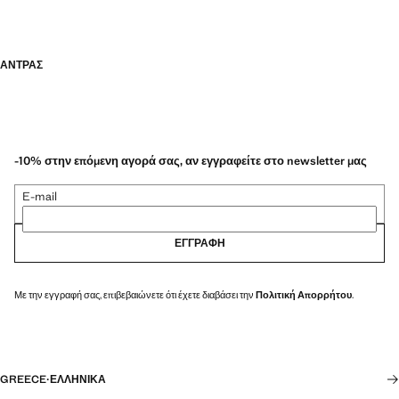
PERFORMANCE: Μια κολεξιόν με ρούχα φτιαγμένα με τεχνικές ίνες.
Προσφέρει μια μεγάλη γκάμα από προηγμένα χαρακτηριστικά όπως:
υφάσματα bi-stretch, γρήγορο στέγνωμα, εύκολο σιδέρωμα,
θερμορυθμιστικές ιδιότητες, δυνατότητα αναπνοής και αδιάβροχα,
ΑΝΤΡΑΣ
οργανωμένα σε τρεις γενικές κατηγορίες: Θερμορυθμιστές, Λειτουργικά
και Comfort
-10% στην επόμενη αγορά σας, αν εγγραφείτε στο newsletter μας
E-mail
ΕΓΓΡΑΦΉ
Με την εγγραφή σας, επιβεβαιώνετε ότι έχετε διαβάσει την
Πολιτική Απορρήτου
.
GREECE
·
ΕΛΛΗΝΙΚΆ