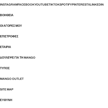
INSTAGRAM
FACEBOOK
YOUTUBE
TIKTOK
SPOTIFY
PINTEREST
X
LINKEDIN
ΒΟΉΘΕΙΑ
ΟΙ ΑΓΟΡΈΣ ΜΟΥ
ΕΠΙΣΤΡΟΦΈΣ
ΕΤΑΙΡΊΑ
ΔΟΎΛΕΨΕ ΓΙΑ ΤΗ MANGO
ΤΎΠΟΣ
MANGO OUTLET
SITE MAP
ΕΥΘΥΝΗ