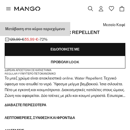
Διάλεξε χρώμα
Μεσαίο Καφέ
Μετάβαση στο κύριο περιεχόμενο
ΚΑΜΠΑΡΝΤΊΝΑ ΖΏΝΗ WATER REPELLENT
129,99 €
35,99 €
-72%
Αρχική τιμή με διαγραφή [129,99 € ]
Ισχύουσα τιμή [35,99 € ]
ΕΙΔΟΠΟΙΉΣΤΕ ΜΕ
ΠΡΟΒΟΛΉ LOOK
ΔΩΡΕΆΝ ΑΠΟΣΤΟΛΉ ΣΕ ΚΑΤΆΣΤΗΜΑ
REGULAR FIT
ΜΥΤΕΡΌ ΠΈΤΟ
ΚΑΝΟΝΙΚΌ
Το μπεζ χρώμα είναι αποκλειστικά online. Water Repellent: Τεχνικό
ύφασμα που απωθεί το νερό. Ύφασμα μείγμα βαμβακιού. Ίσια σιλουέτα.
Πέτο με εγκοπή και κουμπότρυπα. Διακοσμητικές πατιλέτες στους ώμους.
Ζώνη που αφαιρείται. Δύο τσέπες με ρέλι και κουμπί μπροστά. Εσωτερική
επένδυση. Εσωτερική τσέπη. Σχέδιο σταυρωτό με μπροστινό κλείσιμο
ΔΙΑΒΆΣΤΕ ΠΕΡΙΣΣΌΤΕΡΑ
διπλής κουμπότρυπας. Πίσω άνοιγμα στο κάτω μέρος. Προϊόν σε
έκπτωση
ΛΕΠΤΟΜΈΡΕΙΕΣ, ΣΎΝΘΕΣΗ ΚΑΙ ΦΡΟΝΤΊΔΑ