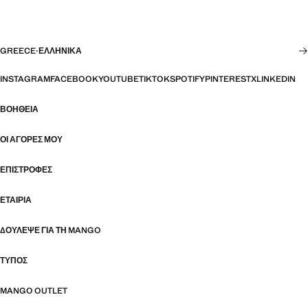
GREECE
·
ΕΛΛΗΝΙΚΆ
INSTAGRAM
FACEBOOK
YOUTUBE
TIKTOK
SPOTIFY
PINTEREST
X
LINKEDIN
ΒΟΉΘΕΙΑ
ΟΙ ΑΓΟΡΈΣ ΜΟΥ
ΕΠΙΣΤΡΟΦΈΣ
ΕΤΑΙΡΊΑ
ΔΟΎΛΕΨΕ ΓΙΑ ΤΗ MANGO
ΤΎΠΟΣ
MANGO OUTLET