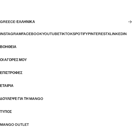
GREECE
·
ΕΛΛΗΝΙΚΆ
INSTAGRAM
FACEBOOK
YOUTUBE
TIKTOK
SPOTIFY
PINTEREST
X
LINKEDIN
ΒΟΉΘΕΙΑ
ΟΙ ΑΓΟΡΈΣ ΜΟΥ
ΕΠΙΣΤΡΟΦΈΣ
ΕΤΑΙΡΊΑ
ΔΟΎΛΕΨΕ ΓΙΑ ΤΗ MANGO
ΤΎΠΟΣ
MANGO OUTLET