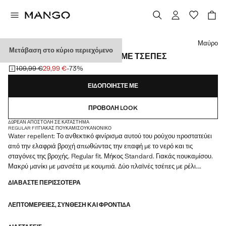
Διάλεξε χρώμα
Μαύρο
Μετάβαση στο κύριο περιεχόμενο
ΚΑΜΠΑΡΝΤΊΝΑ ΑΔΙΆΒΡΟΧΗ ΜΕ ΤΣΈΠΕΣ
109,99 €
29,99 €
-73%
Αρχική τιμή με διαγραφή [109,99 € ]
Ισχύουσα τιμή [29,99 € ]
ΕΙΔΟΠΟΙΉΣΤΕ ΜΕ
ΠΡΟΒΟΛΉ LOOK
ΔΩΡΕΆΝ ΑΠΟΣΤΟΛΉ ΣΕ ΚΑΤΆΣΤΗΜΑ
REGULAR FIT
ΓΙΑΚΆΣ ΠΟΥΚΆΜΙΣΟΥ
ΚΑΝΟΝΙΚΌ
Water repellent: Το ανθεκτικό φινίρισμα αυτού του ρούχου προστατεύει
από την ελαφριά βροχή απωθώντας την επαφή με το νερό και τις
σταγόνες της βροχής. Regular fit. Μήκος Standard. Γιακάς πουκαμίσου.
Μακρύ μανίκι με μανσέτα με κουμπιά. Δύο πλαϊνές τσέπες με ρέλι.
Κλείσιμο με κουμπιά. Ίσιο στρίφωμα. Με εσωτερική επένδυση. Προϊόν σε
ΔΙΑΒΆΣΤΕ ΠΕΡΙΣΣΌΤΕΡΑ
έκπτωση
ΛΕΠΤΟΜΈΡΕΙΕΣ, ΣΎΝΘΕΣΗ ΚΑΙ ΦΡΟΝΤΊΔΑ