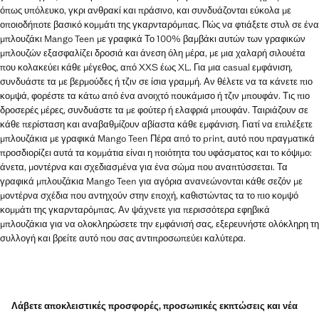
όπως υπόλευκο, γκρι ανθρακί και πράσινο, και συνδυάζονται εύκολα με
οποιοδήποτε βασικό κομμάτι της γκαρνταρόμπας. Πώς να φτιάξετε στυλ σε ένα
μπλουζάκι Mango Teen με γραφικά Το 100% βαμβάκι αυτών των γραφικών
μπλουζών εξασφαλίζει δροσιά και άνεση όλη μέρα, με μια χαλαρή σιλουέτα
που κολακεύει κάθε μέγεθος, από XXS έως XL. Για μια casual εμφάνιση,
συνδυάστε τα με βερμούδες ή τζιν σε ίσια γραμμή. Αν θέλετε να τα κάνετε πιο
κομψά, φορέστε τα κάτω από ένα ανοιχτό πουκάμισο ή τζιν μπουφάν. Τις πιο
δροσερές μέρες, συνδυάστε τα με φούτερ ή ελαφριά μπουφάν. Ταιριάζουν σε
κάθε περίσταση και αναβαθμίζουν αβίαστα κάθε εμφάνιση. Γιατί να επιλέξετε
μπλουζάκια με γραφικά Mango Teen Πέρα από το print, αυτό που πραγματικά
προσδιορίζει αυτά τα κομμάτια είναι η ποιότητα του υφάσματος και το κόψιμο:
άνετα, μοντέρνα και σχεδιασμένα για ένα σώμα που αναπτύσσεται. Τα
γραφικά μπλουζάκια Mango Teen για αγόρια ανανεώνονται κάθε σεζόν με
μοντέρνα σχέδια που αντηχούν στην εποχή, καθιστώντας τα το πιο κομψό
κομμάτι της γκαρνταρόμπας. Αν ψάχνετε για περισσότερα εφηβικά
μπλουζάκια για να ολοκληρώσετε την εμφάνισή σας, εξερευνήστε ολόκληρη τη
συλλογή και βρείτε αυτό που σας αντιπροσωπεύει καλύτερα.
Λάβετε αποκλειστικές προσφορές, προσωπικές εκπτώσεις και νέα