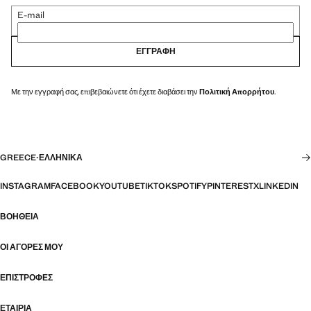
E-mail
ΕΓΓΡΑΦΉ
Με την εγγραφή σας, επιβεβαιώνετε ότι έχετε διαβάσει την
Πολιτική Απορρήτου
.
GREECE
·
ΕΛΛΗΝΙΚΆ
INSTAGRAM
FACEBOOK
YOUTUBE
TIKTOK
SPOTIFY
PINTEREST
X
LINKEDIN
ΒΟΉΘΕΙΑ
ΟΙ ΑΓΟΡΈΣ ΜΟΥ
ΕΠΙΣΤΡΟΦΈΣ
ΕΤΑΙΡΊΑ