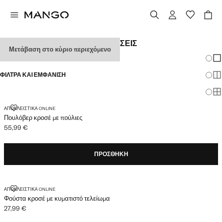
ΓΥΝΑΙΚΕΙΑ ΦΕΣΤΙΒΑΛ ΕΜΦΑΝΙΣΕΙΣ
Μετάβαση στο κύριο περιεχόμενο
Αλλαγ
Εμ
ΦΊΛΤΡΑ ΚΑΙ ΕΜΦΆΝΙΣΗ
Εμ
Εμ
ΠΟΥΛΌΒΕΡ ΚΡΟΣΈ ΜΕ ΠΟΎΛΙΕΣ
ΑΠΟΚΛΕΙΣΤΙΚΆ ONLINE
Πουλόβερ κροσέ με πούλιες
55,99 €
Ισχύουσα τιμή [55,99 € ]
ΠΡΟΣΘΉΚΗ
ΦΟΎΣΤΑ ΚΡΟΣΈ ΜΕ ΚΥΜΑΤΙΣΤΌ ΤΕΛΕΊΩΜΑ
ΑΠΟΚΛΕΙΣΤΙΚΆ ONLINE
Φούστα κροσέ με κυματιστό τελείωμα
27,99 €
Ισχύουσα τιμή [27,99 € ]