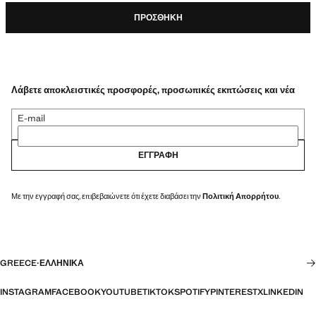
ΠΡΟΣΘΉΚΗ
Λάβετε αποκλειστικές προσφορές, προσωπικές εκπτώσεις και νέα
E-mail
ΕΓΓΡΑΦΉ
Με την εγγραφή σας, επιβεβαιώνετε ότι έχετε διαβάσει την
Πολιτική Απορρήτου
.
GREECE
·
ΕΛΛΗΝΙΚΆ
INSTAGRAM
FACEBOOK
YOUTUBE
TIKTOK
SPOTIFY
PINTEREST
X
LINKEDIN