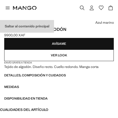
Selecciona un color
Azul marino
Saltar al contenido principal
CAMISETA BÁSICA ALGODÓN
9900,00 XAF
Precio actual [9900,00 XAF ]
AVÍSAME
VER LOOK
ENVÍO GRATIS A TIENDA
Tejido de algodón. Diseño recto. Cuello redondo. Manga corta
DETALLES, COMPOSICIÓN Y CUIDADOS
MEDIDAS
DISPONIBILIDAD EN TIENDA
CUALIDADES DEL ARTÍCULO