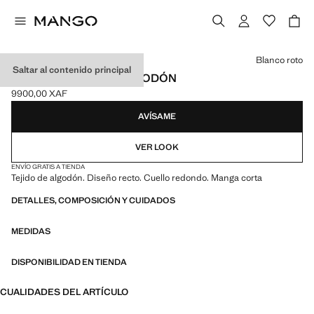
Selecciona un color
Blanco roto
Saltar al contenido principal
CAMISETA BÁSICA ALGODÓN
9900,00 XAF
Precio actual [9900,00 XAF ]
AVÍSAME
VER LOOK
ENVÍO GRATIS A TIENDA
Tejido de algodón. Diseño recto. Cuello redondo. Manga corta
DETALLES, COMPOSICIÓN Y CUIDADOS
MEDIDAS
DISPONIBILIDAD EN TIENDA
CUALIDADES DEL ARTÍCULO