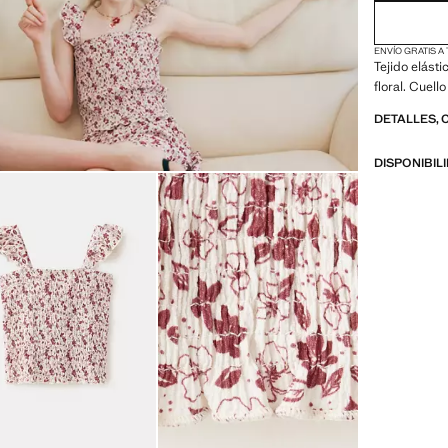
ENVÍO GRATIS A
Tejido elást
floral. Cuell
DETALLES, 
DISPONIBIL