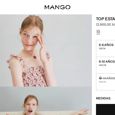
TOP EST
12.900,00 
Precio actua
Selecciona u
5-6 AÑOS
116CM
9-10 AÑOS
140CM
13-14 AÑO
No disponi
164CM
¡ÚLTIMAS UNID
NO DISPONIBL
MEDIDAS