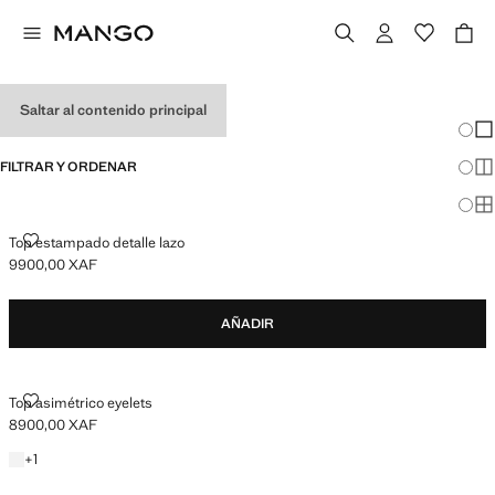
TOPS DE NIÑA
Saltar al contenido principal
Cambi
Mos
FILTRAR Y ORDENAR
Mos
Mos
TOP ESTAMPADO DETALLE LAZO
Top estampado detalle lazo
9900,00 XAF
Precio actual [9900,00 XAF ]
AÑADIR
TOP ASIMÉTRICO EYELETS
Top asimétrico eyelets
8900,00 XAF
Precio actual [8900,00 XAF ]
+1 color
+
1