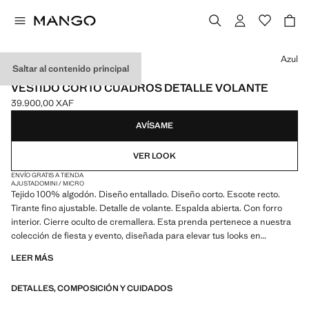
Selecciona un color
Azul
Saltar al contenido principal
MANGO STARRING HAILEY BIEBER
VESTIDO CORTO CUADROS DETALLE VOLANTE
39.900,00 XAF
Precio actual [39.900,00 XAF ]
AVÍSAME
VER LOOK
ENVÍO GRATIS A TIENDA
AJUSTADO
MINI / MICRO
Tejido 100% algodón. Diseño entallado. Diseño corto. Escote recto.
Tirante fino ajustable. Detalle de volante. Espalda abierta. Con forro
interior. Cierre oculto de cremallera. Esta prenda pertenece a nuestra
colección de fiesta y evento, diseñada para elevar tus looks en
ocasiones especiales. Craft your own story feat. Hailey Bieber.
LEER MÁS
Producto en rebajas
DETALLES, COMPOSICIÓN Y CUIDADOS