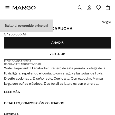
Selecciona un color
Negro
Saltar al contenido principal
ANORAK ACOLCHADO CAPUCHA
57.900,00 XAF
Precio actual [57.900,00 XAF ]
AÑADIR
VER LOOK
ENVÍO GRATIS A TIENDA
REGULAR FIT
LARGO ESTÁNDAR
Water Repellent: El acabado duradero de esta prenda protege de la
lluvia ligera, repeliendo el contacto con el agua y las gotas de lluvia.
Diseño acolchado. Diseño recto. Cuello alto. Con capucha. Manga
larga con puños elásticos. Dos bolsillos laterales con cierre de
cremallera. Con relleno. Cierre de cremallera doble. Forro interior.
LEER MÁS
Disponible Plus. El color marrón es exclusivo online. Producto en
rebajas
DETALLES, COMPOSICIÓN Y CUIDADOS
MEDIDAS