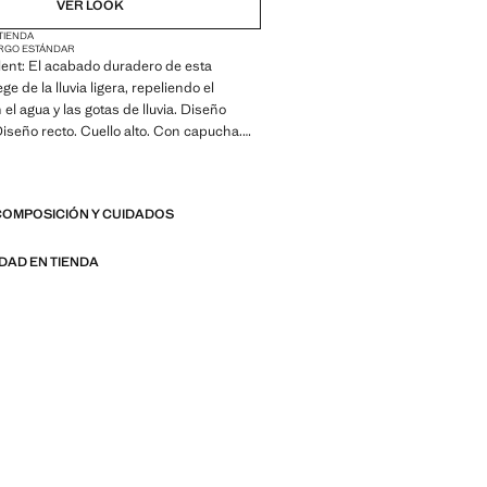
VER LOOK
 TIENDA
RGO ESTÁNDAR
ent: El acabado duradero de esta
e de la lluvia ligera, repeliendo el
el agua y las gotas de lluvia. Diseño
iseño recto. Cuello alto. Con capucha.
con puños elásticos. Dos bolsillos
n cierre de cremallera. Con relleno. Cierre
 doble. Forro interior. Disponible Plus.
COMPOSICIÓN Y CUIDADOS
rón es exclusivo online. Producto en
IDAD EN TIENDA