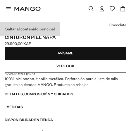
Selecciona un color
Chocolate
Saltar al contenido principal
PIEL
CINTURÓN PIEL NAPA
29.900,00 XAF
Precio actual [29.900,00 XAF ]
AVÍSAME
VER LOOK
ENVÍO GRATIS A TIENDA
100% piel bovino. Hebilla metálica. Perforación para ajuste de talla
gratuito en tiendas MANGO. Producto en rebajas
DETALLES, COMPOSICIÓN Y CUIDADOS
MEDIDAS
DISPONIBILIDAD EN TIENDA