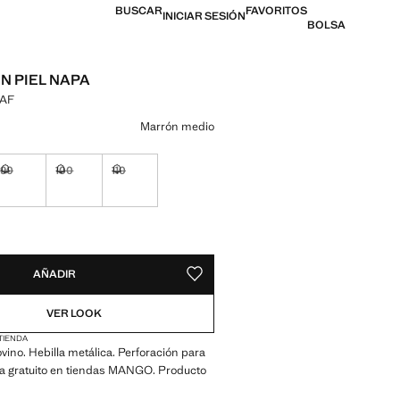
BUSCAR
FAVORITOS
INICIAR SESIÓN
BOLSA
N PIEL NAPA
XAF
l [29.900,00 XAF ]
n color
Marrón medio
90
100
110
No disponible ¡Lo quiero!
No disponible ¡Lo quiero!
No disponible ¡Lo quiero!
ADES!
E ¡LO QUIERO!
AÑADIR
GUARDAR COMO FAVORITO
VER LOOK
 TIENDA
vino. Hebilla metálica. Perforación para
lla gratuito en tiendas MANGO. Producto