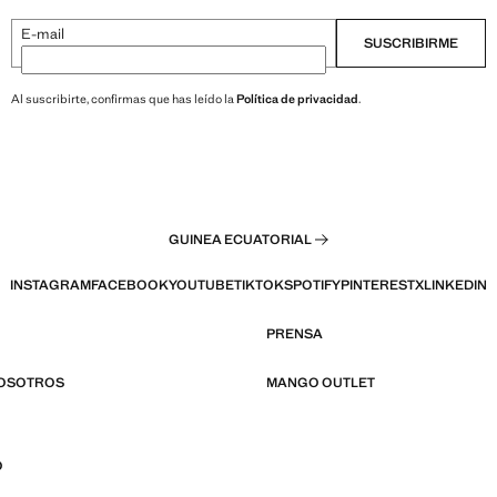
E-mail
SUSCRIBIRME
Al suscribirte, confirmas que has leído la
Política de privacidad
.
GUINEA ECUATORIAL
INSTAGRAM
FACEBOOK
YOUTUBE
TIKTOK
SPOTIFY
PINTEREST
X
LINKEDIN
PRENSA
NOSOTROS
MANGO OUTLET
O