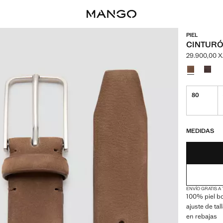
PIEL
CINTURÓ
29.900,00 
Precio actua
Selecciona u
80
¡ÚLTIMAS UNID
NO DISPONIBL
MEDIDAS
ENVÍO GRATIS A
100% piel bo
ajuste de ta
en rebajas