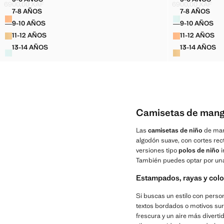
CAMISETA ALGODÓN DETALLE BOLSILLO
CAMISET
6900,00 XAF
6900,00 XAF
Precio actual [6900,00 XAF ]
Precio actual [69
7-8 AÑOS
7-8 AÑOS
Colores
Colores
CAMISETA ALGODÓN DETALLE BOLSILLO
CAMISET
9-10 AÑOS
9-10 AÑOS
CAMISETA ALGODÓN DETALLE BOLSILLO
CAMISET
11-12 AÑOS
11-12 AÑOS
CAMISETA ALGODÓN DETALLE BOLSILLO
CAMISE
13-14 AÑOS
13-14 AÑOS
CAMISETA ALGODÓN DETALLE BOLSILLO
CAMISE
Camisetas de manga
Las
camisetas de niño
de mang
algodón suave, con cortes rec
versiones tipo
polos de niño
i
También puedes optar por u
Estampados, rayas y colo
Si buscas un estilo con perso
textos bordados o motivos sur
frescura y un aire más divert