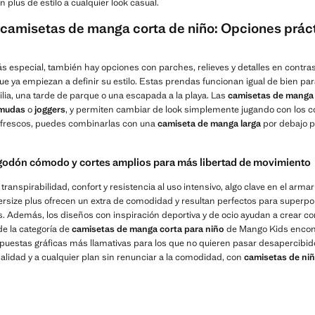
n plus de estilo a cualquier look casual.
camisetas de manga corta de niño: Opciones práct
ás especial, también hay opciones con parches, relieves y detalles en contr
e ya empiezan a definir su estilo. Estas prendas funcionan igual de bien para 
lia, una tarde de parque o una escapada a la playa. Las
camisetas de manga 
mudas
o
joggers
, y permiten cambiar de look simplemente jugando con los col
s frescos, puedes combinarlas con una
camiseta de manga larga
por debajo p
godón cómodo y cortes amplios para más libertad de movimiento
ranspirabilidad, confort y resistencia al uso intensivo, algo clave en el armario
rsize plus ofrecen un extra de comodidad y resultan perfectos para superp
. Además, los diseños con inspiración deportiva y de ocio ayudan a crear co
e la categoría de
camisetas de manga corta para niño
de Mango Kids encont
opuestas gráficas más llamativas para los que no quieren pasar desapercibi
lidad y a cualquier plan sin renunciar a la comodidad, con
camisetas de ni