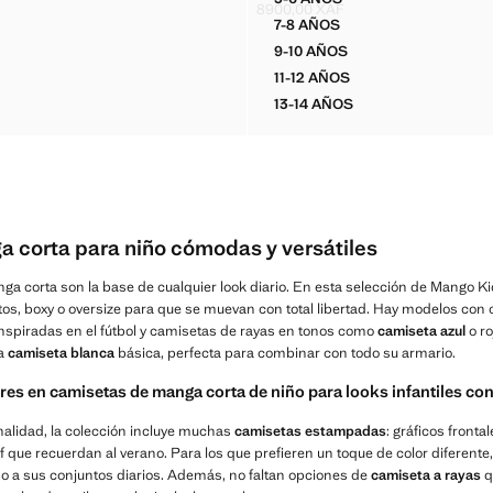
A ALGODÓN DETALLE BOLSILLO
CAMISETA BOXY FIT EST
8900,00 XAF
00,00 XAF ]
Precio actual [8900,00 XAF ]
7-8 AÑOS
A ALGODÓN DETALLE BOLSILLO
CAMISETA BOXY FIT EST
9-10 AÑOS
A ALGODÓN DETALLE BOLSILLO
CAMISETA BOXY FIT EST
11-12 AÑOS
TA ALGODÓN DETALLE BOLSILLO
CAMISETA BOXY FIT EST
13-14 AÑOS
TA ALGODÓN DETALLE BOLSILLO
CAMISETA BOXY FIT ES
 corta para niño cómodas y versátiles
a corta son la base de cualquier look diario. En esta selección de Mango K
tos, boxy o oversize para que se muevan con total libertad. Hay modelos con 
nspiradas en el fútbol y camisetas de rayas en tonos como
camiseta azul
o r
na
camiseta blanca
básica, perfecta para combinar con todo su armario.
res en camisetas de manga corta de niño para looks infantiles co
nalidad, la colección incluye muchas
camisetas estampadas
: gráficos fronta
f que recuerdan al verano. Para los que prefieren un toque de color diferente
ido a sus conjuntos diarios. Además, no faltan opciones de
camiseta a rayas
q