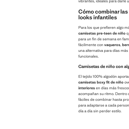
vibrantes, ideales para darle u
Cómo combinar las 
looks infantiles
Para los que prefieren algo m
camisetas pre-teen de niño
qu
para un fin de semana en fami
fácilmente con
vaqueros
,
ber
una alternativa para días má
funcionales.
Camisetas de niño con al
El tejido 100% algodón aporta t
camisetas boxy fit de niño
ove
interiores
en días más frescos
acompañan su ritmo. Dentro d
fáciles de combinar hasta pr
para adaptarse a cada persona
día a día sin perder estilo.