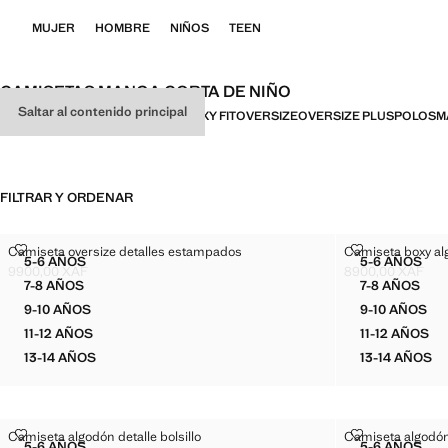
MUJER
HOMBRE
NIÑOS
TEEN
CAMISETAS MANGA CORTA DE NIÑO
Saltar al contenido principal
TODO
MANGA CORTA
BÁSICAS
BOXY FIT
OVERSIZE
OVERSIZE PLUS
POLOS
M
FILTRAR Y ORDENAR
CAMISETA OVERSIZE DETALLES ESTAMPADOS
CAMISETA BO
Camiseta oversize detalles estampados
Camiseta boxy a
Tallas
Tallas
5-6 AÑOS
5-6 AÑOS
CAMISETA OVERSIZE DETALLES ESTAMPADOS
CAMISE
9900,00 XAF
8900,00 XAF
Precio actual [9900,00 XAF ]
Precio actual [89
7-8 AÑOS
7-8 AÑOS
CAMISETA OVERSIZE DETALLES ESTAMPADOS
CAMISET
9-10 AÑOS
9-10 AÑOS
CAMISETA OVERSIZE DETALLES ESTAMPADOS
CAMISE
11-12 AÑOS
11-12 AÑOS
CAMISETA OVERSIZE DETALLES ESTAMPADOS
CAMISE
13-14 AÑOS
13-14 AÑOS
CAMISETA OVERSIZE DETALLES ESTAMPADOS
CAMISE
CAMISETA ALGODÓN DETALLE BOLSILLO
CAMISETA AL
Camiseta algodón detalle bolsillo
Camiseta algodón 
Tallas
Tallas
5-6 AÑOS
5-6 AÑOS