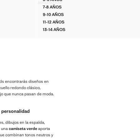
AMPADA
CAMISETA ALGODÓN ESTAMPADO SURF
8900,00 XAF
Precio actual [8900,00 XAF ]
7-8 AÑOS
AMPADA
CAMISETA ALGODÓN ESTAMPADO SURF
9-10 AÑOS
AMPADA
CAMISETA ALGODÓN ESTAMPADO SURF
11-12 AÑOS
AMPADA
CAMISETA ALGODÓN ESTAMPADO SURF
13-14 AÑOS
TAMPADA
CAMISETA ALGODÓN ESTAMPADO SURF
ids encontrarás diseños en
cuello redondo clásico,
ojo que nunca pasan de moda.
n personalidad
les, dibujos en la espalda,
, una
camiseta verde
aporta
ue combinan tonos neutros y