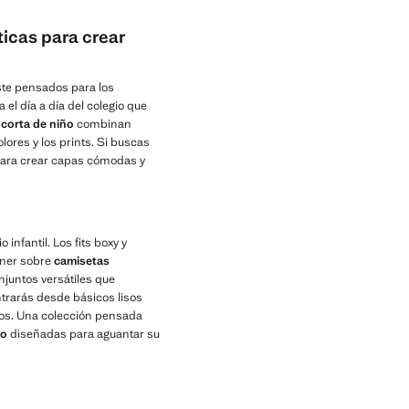
icas para crear
aste pensados para los
el día a día del colegio que
corta de niño
combinan
ores y los prints. Si buscas
ara crear capas cómodas y
 infantil. Los fits boxy y
oner sobre
camisetas
njuntos versátiles que
rarás desde básicos lisos
dos. Una colección pensada
ño
diseñadas para aguantar su