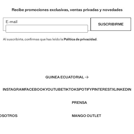
Recibe promociones exclusivas, ventas privadas y novedades
E-mail
SUSCRIBIRME
Al suscribirte, confirmas que has leído la
Política de privacidad
.
GUINEA ECUATORIAL
INSTAGRAM
FACEBOOK
YOUTUBE
TIKTOK
SPOTIFY
PINTEREST
X
LINKEDIN
PRENSA
NOSOTROS
MANGO OUTLET