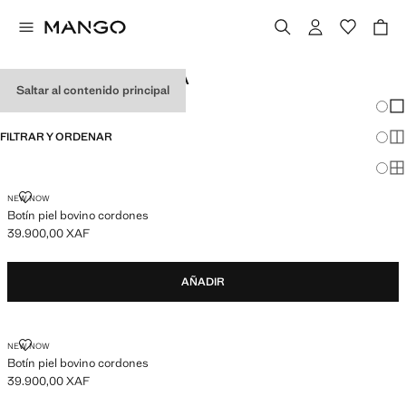
BOTINES Y BOTAS DE NIÑA
Saltar al contenido principal
Cambi
Mos
FILTRAR Y ORDENAR
Mos
Mos
BOTÍN PIEL BOVINO CORDONES
NEW NOW
Botín piel bovino cordones
39.900,00 XAF
Precio actual [39.900,00 XAF ]
AÑADIR
BOTÍN PIEL BOVINO CORDONES
NEW NOW
Botín piel bovino cordones
39.900,00 XAF
Precio actual [39.900,00 XAF ]