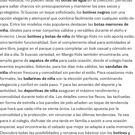
días lluviosos, no pueden faltar las
botas de agua
en la colección, perfectas
para saltar charcos sin preocupaciones y mantener los pies secos y
protegidos. Si buscas un toque sofisticado, los
botines negros
son una
opción elegante y atemporal que combina fácilmente con cualquier estilo de
ropa. Entre los modelos más populares destacan las
botas marrones de
niña
, ideales para crear conjuntos cálidos y versátiles durante el otoño e
invierno. Llevar
botines y botas de niña
de Mango Kids no solo aporta estilo,
sino también funcionalidad. Son el complemento ideal para actividades al
aire libre, juegos en el parque o para completar un look casual y cómodo en
el día a día. Si buscas variedad, en Mango Kids también encontrarás una
amplia gama de
zapatos de niña
para cada ocasión, desde el colegio hasta
eventos especiales. Además, para los días más cálidos, las
sandalias de
niña
ofrecen frescura y comodidad sin perder el estilo. Para ocasiones más
formales, las
bailarinas de niña
son la elección perfecta, combinando
elegancia y confort en cada paso. Y para las amantes del deporte y la
actividad, las
deportivas de niña
aseguran el máximo rendimiento y
comodidad durante todo el día. Los detalles como los flecos, las tachuelas
en forma de estrella o los paneles de pelo añaden un toque de tendencia
que hará que cada niña se sienta única. La colección apuesta por la
comodidad y la protección, sin renunciar a las últimas tendencias. Ya sea
para ir al colegio, disfrutar de una tarde en familia o asistir a una ocasión
especial, aquí encontrarás el calzado que mejor se adapta a cada momento.
Descubre todas las posibilidades y renueva sus básicos con los
botines y