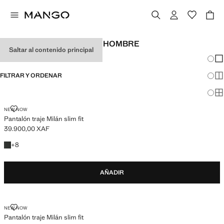
PANTALONES SLIM FIT DE HOMBRE
Saltar al contenido principal
Cambi
Mos
FILTRAR Y ORDENAR
Mos
Mos
PANTALÓN TRAJE MILÁN SLIM FIT
NEW NOW
Pantalón traje Milán slim fit
39.900,00 XAF
Precio actual [39.900,00 XAF ]
+8 colores
+
8
AÑADIR
PANTALÓN TRAJE MILÁN SLIM FIT
NEW NOW
Pantalón traje Milán slim fit