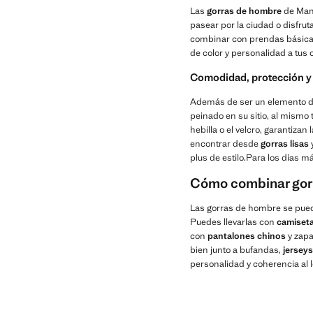
Las
gorras de hombre
de Mang
pasear por la ciudad o disfrut
combinar con prendas básicas
de color y personalidad a tus o
Comodidad, protección y 
Además de ser un elemento d
peinado en su sitio, al mismo 
hebilla o el velcro, garanti
encontrar desde
gorras lisas
plus de estilo.Para los días má
Cómo combinar gorr
Las gorras de hombre se pued
Puedes llevarlas con
camiseta
con
pantalones chinos
y zapa
bien junto a bufandas,
jersey
personalidad y coherencia al l