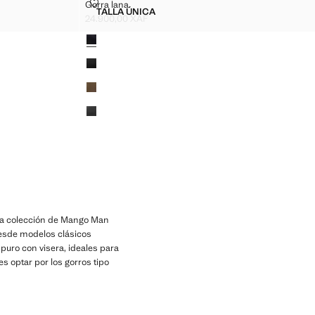
ZO
GORRA LANA
Gorra lana
Tallas
TALLA ÚNICA
RAL LAZO
GORRA LANA
24.900,00 XAF
Precio actual [24.900,00 XAF ]
Colores
 la colección de Mango Man
Desde modelos clásicos
puro con visera, ideales para
s optar por los gorros tipo