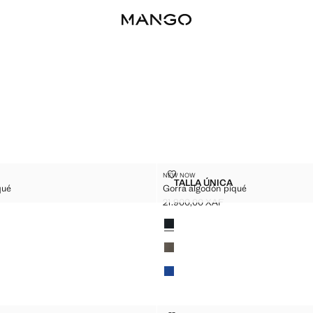
DÓN PIQUÉ
GORRA ALGODÓN PIQUÉ
NEW NOW
Tallas
TALLA ÚNICA
qué
Gorra algodón piqué
 ALGODÓN PIQUÉ
GORRA ALGODÓN PIQUÉ
21.900,00 XAF
.900,00 XAF ]
Precio actual [21.900,00 XAF ]
Colores