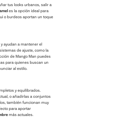
ar tus looks urbanos, salir a
camel
es la opción ideal para
ui o burdeos aportan un toque
l y ayudan a mantener el
 sistemas de ajuste, como la
olección de Mango Man puedes
das para quienes buscan un
nciar al estilo.
pletos y equilibrados.
tual, o añadirlas a conjuntos
íos, también funcionan muy
ecto para aportar
mbre
más actuales.