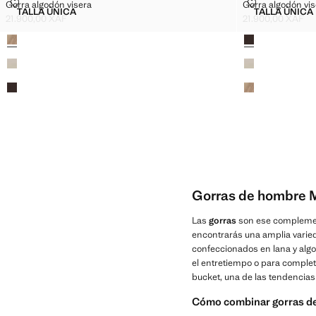
GORRA ALGODÓN VISERA
GORRA ALGO
Gorra algodón visera
Gorra algodón vis
Tallas
Tallas
TALLA ÚNICA
TALLA ÚNICA
GORRA ALGODÓN VISERA
GORRA
21.900,00 XAF
21.900,00 XAF
Precio actual [21.900,00 XAF ]
Precio actual [21
Colores
Colores
Gorras de hombre M
Las
gorras
son ese complement
encontrarás una amplia varie
confeccionados en lana y algo
el entretiempo o para completa
bucket, una de las tendencia
Cómo combinar gorras de 