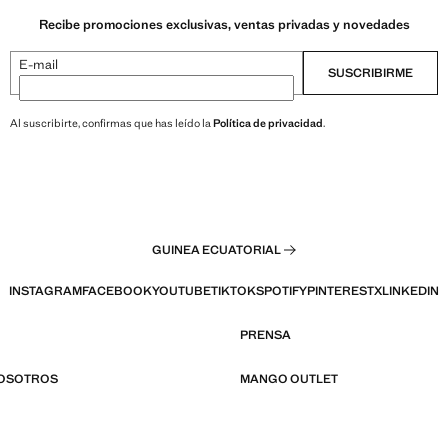
Recibe promociones exclusivas, ventas privadas y novedades
E-mail
SUSCRIBIRME
Al suscribirte, confirmas que has leído la
Política de privacidad
.
GUINEA ECUATORIAL
INSTAGRAM
FACEBOOK
YOUTUBE
TIKTOK
SPOTIFY
PINTEREST
X
LINKEDIN
PRENSA
NOSOTROS
MANGO OUTLET