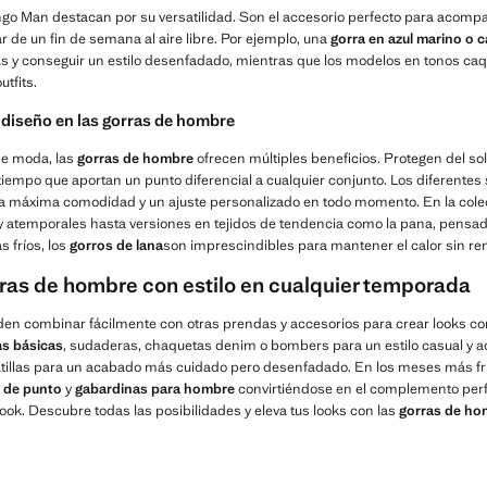
o Man destacan por su versatilidad. Son el accesorio perfecto para acompañ
ar de un fin de semana al aire libre. Por ejemplo, una
gorra en azul marino o 
 y conseguir un estilo desenfadado, mientras que los modelos en tonos caq
utfits.
diseño en las gorras de hombre
e moda, las
gorras de hombre
ofrecen múltiples beneficios. Protegen del so
tiempo que aportan un punto diferencial a cualquier conjunto. Los diferentes
zan la máxima comodidad y un ajuste personalizado en todo momento. En la c
y atemporales hasta versiones en tejidos de tendencia como la pana, pensa
s fríos, los
gorros de lana
son imprescindibles para mantener el calor sin renu
as de hombre con estilo en cualquier temporada
en combinar fácilmente con otras prendas y accesorios para crear looks com
s básicas
, sudaderas, chaquetas denim o bombers para un estilo casual y ac
tillas para un acabado más cuidado pero desenfadado. En los meses más fr
s de punto
y
gabardinas para hombre
convirtiéndose en el complemento perf
ook. Descubre todas las posibilidades y eleva tus looks con las
gorras de ho