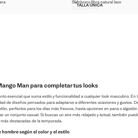
DÓN VISERA
SOMBRERO FIBRA NATURAL LA
era
Sombrero fibra natural lazo
Tallas
TALLA ÚNICA
 ALGODÓN VISERA
SOMBRERO FIBRA NATU
32.900,00 XAF
.900,00 XAF ]
Precio actual [32.900,00 XAF ]
ango Man para completar tus looks
o esencial que suma estilo y funcionalidad a cualquier look masculino. En
dad de diseños pensados para adaptarse a diferentes ocasiones y gustos. 
dón, perfectos para los días más frescos, hasta opciones en pana o algodón 
r un conjunto casual. Si buscas un aire más relajado y actual, también puede
s más destacadas de la temporada.
hombre según el color y el estilo