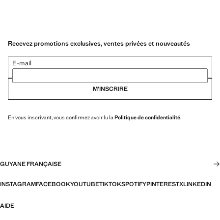
Recevez promotions exclusives, ventes privées et nouveautés
E-mail
M’INSCRIRE
En vous inscrivant, vous confirmez avoir lu la
Politique de confidentialité
.
GUYANE FRANÇAISE
INSTAGRAM
FACEBOOK
YOUTUBE
TIKTOK
SPOTIFY
PINTEREST
X
LINKEDIN
AIDE