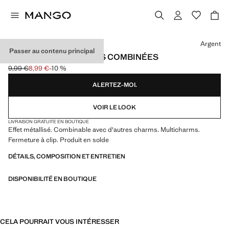
Choisissez une couleur
Argent
Passer au contenu principal
BRACELET BRELOQUES COMBINÉES
9,99 €
8,99 €
-10 %
Prix initial barré [9,99 € ]
Prix actuel [8,99 € ]
ALERTEZ-MOI.
VOIR LE LOOK
LIVRAISON GRATUITE EN BOUTIQUE
Effet métallisé. Combinable avec d'autres charms. Multicharms.
Fermeture à clip. Produit en solde
DÉTAILS, COMPOSITION ET ENTRETIEN
DISPONIBILITÉ EN BOUTIQUE
CELA POURRAIT VOUS INTÉRESSER