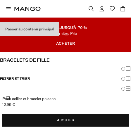
SOLDES
JUSQU'À -70 %
Passer au contenu principal
Derniers Prix
ACHETER
BRACELETS DE FILLE
Chang
Aff
FILTRER ET TRIER
Aff
Af
PACK COLLIER ET BRACELET POISSON
Pack collier et bracelet poisson
12,99 €
Prix actuel [12,99 € ]
AJOUTER