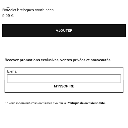
BRACELET BRELOQUES COMBINÉES
Bracelet breloques combinées
9,99 €
Prix actuel [9,99 € ]
AJOUTER
Recevez promotions exclusives, ventes privées et nouveautés
E-mail
M’INSCRIRE
En vous inscrivant, vous confirmez avoir lu la
Politique de confidentialité
.